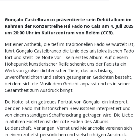
Gonçalo Castelbranco präsentierte sein Debütalbum im
Rahmen der Konzertreihe Há Fado no Cais am 4. Juli 2025
um 20:00 Uhr im Kulturzentrum von Belém (CCB).
Mit einer Ästhetik, die tief im traditionellen Fado verwurzelt ist,
führt Gonçalo Castelbranco die Linie des aristokratischen Fado
fort und stellt De Noite vor – sein erstes Album. Auf diesem
Höhepunkt künstlerischer Reife schenkt uns der Fadista ein
Werk von großer dichterischer Tiefe, das aus bislang
unveröffentlichten und selten gesungenen Gedichten besteht,
bei dem sich die Musik dem Gedicht anpasst und es in seiner
Gesamtheit zum Ausdruck bringt.
De Noite ist ein getreues Porträt von Gonçalo: ein Interpret,
der den Fado mit historischem Bewusstsein interpretiert und
von einem ständigen Schaffensdrang getragen wird. Die Liebe
in all ihren Facetten ist der rote Faden des Albums:
Leidenschaft, Verlangen, Verrat und Melancholie vereinen sich
in einem zutiefst persönlichen und vielschichtigen Ausdruck.