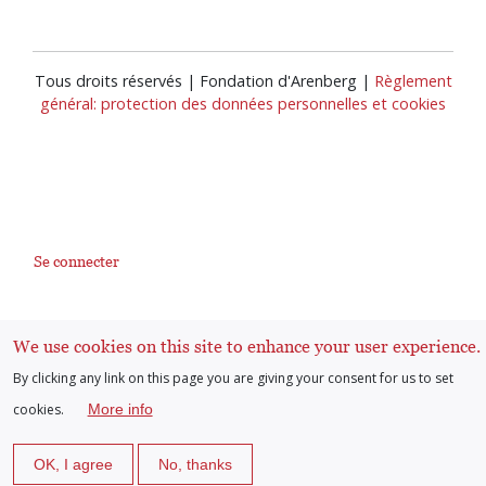
Tous droits réservés | Fondation d'Arenberg |
Règlement
général: protection des données personnelles et cookies
Se connecter
User
account
We use cookies on this site to enhance your user experience.
By clicking any link on this page you are giving your consent for us to set
menu
cookies.
More info
OK, I agree
No, thanks