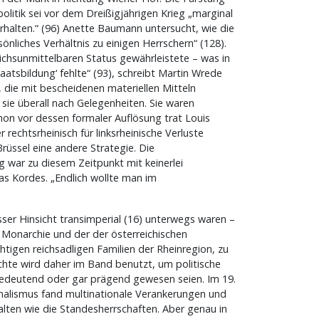
itik sei vor dem Dreißigjährigen Krieg „marginal
rhalten.“ (96) Anette Baumann untersucht, wie die
önliches Verhältnis zu einigen Herrschern“ (128).
reichsunmittelbaren Status gewährleistete – was in
aatsbildung‘ fehlte“ (93), schreibt Martin Wrede
 die mit bescheidenen materiellen Mitteln
sie überall nach Gelegenheiten. Sie waren
on vor dessen formaler Auflösung trat Louis
echtsrheinisch für linksrheinische Verluste
rüssel eine andere Strategie. Die
 war zu diesem Zeitpunkt mit keinerlei
as Kordes. „Endlich wollte man im
sser Hinsicht transimperial (16) unterwegs waren –
n Monarchie und der der österreichischen
tigen reichsadligen Familien der Rheinregion, zu
chte wird daher im Band benutzt, um politische
 bedeutend oder gar prägend gewesen seien. Im 19.
onalismus fand multinationale Verankerungen und
alten wie die Standesherrschaften. Aber genau in