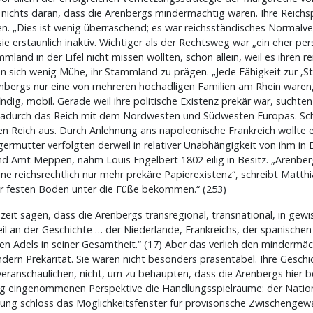
hts daran, dass die Arenbergs mindermächtig waren. Ihre Reichspol
. „Dies ist wenig überraschend; es war reichsständisches Normalve
ie erstaunlich inaktiv. Wichtiger als der Rechtsweg war „ein eher pers
mland in der Eifel nicht missen wollten, schon allein, weil es ihren 
n sich wenig Mühe, ihr Stammland zu prägen. „Jede Fähigkeit zur ‚St
renbergs nur eine von mehreren hochadligen Familien am Rhein waren,
g, mobil. Gerade weil ihre politische Existenz prekär war, suchten 
dadurch das Reich mit dem Nordwesten und Südwesten Europas. Sch
Reich aus. Durch Anlehnung ans napoleonische Frankreich wollte er r
rmutter verfolgten derweil in relativer Unabhängigkeit von ihm in B
nd Amt Meppen, nahm Louis Engelbert 1802 eilig in Besitz. „Arenberg
e reichsrechtlich nur mehr prekäre Papierexistenz“, schreibt Matthi
er festen Boden unter die Füße bekommen.“ (253)
zeit sagen, dass die Arenbergs transregional, transnational, in gewi
Teil an der Geschichte … der Niederlande, Frankreichs, der spanische
n Adels in seiner Gesamtheit.“ (17) Aber das verlieh den mindermäch
dern Prekarität. Sie waren nicht besonders präsentabel. Ihre Geschi
eranschaulichen, nicht, um zu behaupten, dass die Arenbergs hier
itung eingenommenen Perspektive die Handlungsspielräume: der Nati
ldung schloss das Möglichkeitsfenster für provisorische Zwischengew