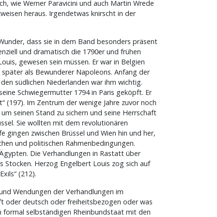
ch, wie Werner Paravicini und auch Martin Wrede
weisen heraus. Irgendetwas knirscht in der
n Wunder, dass sie in dem Band besonders präsent
nziell und dramatisch die 1790er und frühen
Louis, gewesen sein müssen. Er war in Belgien
t, später als Bewunderer Napoleons. Anfang der
n den südlichen Niederlanden war ihm wichtig.
eine Schwiegermutter 1794 in Paris geköpft. Er
t“ (197). Im Zentrum der wenige Jahre zuvor noch
, um seinen Stand zu sichern und seine Herrschaft
ssel. Sie wollten mit dem revolutionären
fe gingen zwischen Brüssel und Wien hin und her,
ischen und politischen Rahmenbedingungen.
Ägypten. Die Verhandlungen in Rastatt über
ns Stocken. Herzog Engelbert Louis zog sich auf
xils“ (212).
en und Wendungen der Verhandlungen im
ft oder deutsch oder freiheitsbezogen oder was
em formal selbständigen Rheinbundstaat mit den