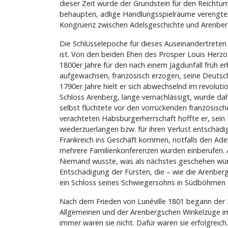
dieser Zeit wurde der Grundstein für den Reichtu
behaupten, adlige Handlungsspielräume verengten, 
Kongruenz zwischen Adelsgeschichte und Arenber
Die Schlüsselepoche für dieses Auseinandertreten
ist. Von den beiden Ehen des Prosper Louis Herzo
1800er Jahre für den nach einem Jagdunfall früh e
aufgewachsen, französisch erzogen, seine Deutsch
1790er Jahre hielt er sich abwechselnd im revoluti
Schloss Arenberg, lange vernachlässigt, wurde d
selbst flüchtete vor den vorrückenden französisc
verachteten Habsburgerherrschaft hoffte er, sein 
wiederzuerlangen bzw. für ihren Verlust entschädi
Frankreich ins Geschäft kommen, notfalls den Adel
mehrere Familienkonferenzen wurden einberufen. A
Niemand wusste, was als nächstes geschehen würd
Entschädigung der Fürsten, die – wie die Arenbergs
ein Schloss seines Schwiegersohns in Südböhmen zu
Nach dem Frieden von Lunéville 1801 begann der
Allgemeinen und der Arenbergschen Winkelzüge im
immer waren sie nicht. Dafür waren sie erfolgrei