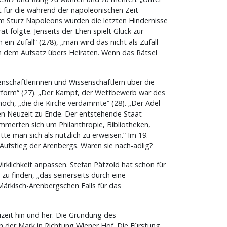
t für die während der napoleonischen Zeit
m Sturz Napoleons wurden die letzten Hindernisse
at folgte. Jenseits der Ehen spielt Glück zur
n Zufall“ (278), „man wird das nicht als Zufall
r in dem Aufsatz übers Heiraten. Wenn das Rätsel
enschaftlerinnen und Wissenschaftlern über die
enzform“ (27). „Der Kampf, der Wettbewerb war des
 hoch, „die die Kirche verdammte“ (28). „Der Adel
rühen Neuzeit zu Ende. Der entstehende Staat
ümmerten sich um Philanthropie, Bibliotheken,
te man sich als nützlich zu erweisen.“ Im 19.
 Aufstieg der Arenbergs. Waren sie nach-adlig?
rklichkeit anpassen. Stefan Pätzold hat schon für
zu finden, „das seinerseits durch eine
Märkisch-Arenbergschen Falls für das
eit hin und her. Die Gründung des
n der Mark in Richtung Wiener Hof. Die Fürstung