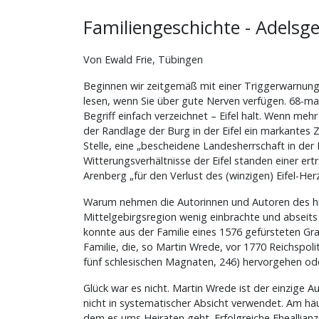
Familiengeschichte - Adelsg
Von Ewald Frie, Tübingen
Beginnen wir zeitgemäß mit einer Triggerwarnung: 
lesen, wenn Sie über gute Nerven verfügen. 68-mal 
Begriff einfach verzeichnet – Eifel halt. Wenn meh
der Randlage der Burg in der Eifel ein markantes Ze
Stelle, eine „bescheidene Landesherrschaft in der 
Witterungsverhältnisse der Eifel standen einer e
Arenberg „für den Verlust des (winzigen) Eifel-H
Warum nehmen die Autorinnen und Autoren des hie
Mittelgebirgsregion wenig einbrachte und abseits d
konnte aus der Familie eines 1576 gefürsteten Gr
Familie, die, so Martin Wrede, vor 1770 Reichspol
fünf schlesischen Magnaten, 246) hervorgehen ode
Glück war es nicht. Martin Wrede ist der einzige A
nicht in systematischer Absicht verwendet. Am h
dem es ums Heiraten geht. Erfolgreiche Eheallia