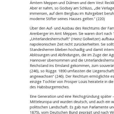
Ämtern Meppen und Dülmen und dem Vest Recklingh
Aber er nahm, so Godsey am Schluss, „die Verlag
immensen, auf dem Bergbau im Ruhrgebiet beruhe
moderne Stifter seines Hauses gelten.“ (220)
Über den Auf- und Ausbau des Reichtums der Famil
Arenberger im Amt Meppen. Sie waren dort nach 1
„Unterlandesherrschaft“ (Heinz Gollwitzer) aufba
napoleonischen Zeit nicht zurückerhielten. Sie sol
Standesherren blieben hochadlig und damit interna
Ablösungen und Abfindungen, die im Zuge der Agr
Hannover übernommen und die Unterlandesherrscha
Reichstand ins Emsland gekommen, zum souveränen
(246), so Rügge. 1890 umfassten die Liegenschaft
angewachsen“ (246). Der Reichtum ermöglichte es
einzige Tochter von Prosper Louis heiratete in d
des Habsburgerreiches.
Eine Generation und eine Reichsgründung später – 
Mitteleuropa und wurden deutsch, und auch ein we
politischen Landschaft. Es gab nun Parlamente un
1875), vom Deutschen Bund geprägt und nach Wien o