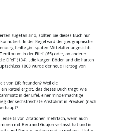
rzen zugetan sind, sollten Sie dieses Buch nur
v konnotiert. In der Regel wird der geographische
renberg fehlte „im späten Mittelalter angesichts
erritorium in der Eifel“ (65) oder, an anderer
ie Eifel“ (134); „die kargen Böden und die harten
hauptschluss 1803 wurde der neue Herzog von
t von Eifelfreunden? Weil die
 ein Rätsel ergibt, das dieses Buch trägt: Wie
ammsitz in der Eifel, einer mindermächtige
ieg der sechstreichste Aristokrat in Preußen (nach
überhaupt?
h“ jenseits von Zitationen mehrfach, wenn auch
ammen mit Bertrand Goujon verfasst hat und in
Besitz und Rang zu wahren und zu mehren. „Unter