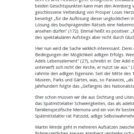
beiden Gesichtspunkten kann man den Arenberg vers
geschlossene Verbindung von Prosper Louis Herzo
beseitigt „für die Auflösung dieser unglücklichen V
Lösung des buchprägenden Rätsels eine Nebenrolle.
ansehen dürfen“ (172). Einmal heißt es positiver: 
des spektakulären Aufstiegs aber nicht durch Glüc
Hier nun wird die Sache wirklich interessant. Den
Bedingungen der Möglichkeit adligen Erfolgs. Wer
Adels Lebenselement“ (27), schreibt er. Der Adel e
unterwirft sich nicht der Kirche, er nutzt sie aus
rahmte den adligen Eigensinn. Seit der Mitte des 
Museen, Parks und Gärten, was, so Paravicini, „als
Jahrhundert folgte das „Gefängnis des Nationalsta
Eher schon müssen wir die aus Dichtung und Litera
das Spätmittelalter Schwierigkeiten, das als adels
familienspezifische Memoria und ein von ihr best
Spätmittelalter rät Pätzold, adlige Selbstwahrneh
Martin Wrede geht in mehreren Aufsätzen zwische
frühneuzeitlichen Hauses Arenberg verdanke sich 