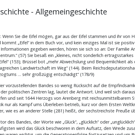
eschichte - Allgemeingeschichte
Wenn Sie die Eifel mögen, gar aus der Eifel stammen und ihr von He
kommt „Eifel“ in dem Buch vor, und kein einziges Mal ist sie positi
r Informationen gegeben werden, hören sie sich so an: Der Familie A
ntrum.“ (57) Sie besaß ein „kleines, nicht sonderlich ertragsstarkes T
Eifel“ (153); Brüssel bot „mehr Abwechslung und Bequemlichkeit als d
rtragreichen Landwirtschaft im Weg“ (144). Beim Reichsdeputations
erzogtums … sehr großzügig entschädigt“ (178/9)
r vorzustellenden Bandes so wenig Rücksicht auf die Empfindsamkei
er politischen Zentren lag, lautet die Antwort. Und weil sich daraus
afen und seit 1644 Herzogs von Arenberg mit reichsunmittelbarem St
itik nur als Kampf ums Überleben betrieb, kurz vor dem Ersten Weltkr
r, wie es an anderer Stelle (281) heißt, der sechstreichste Preuße 
utor des Bandes, der Worte wie „Glück“, „glücklich“ oder „unglücklic
äufigsten wird das Glück beschworen in dem Aufsatz, den Wrede zus
nzen waren wichtig, um die Generationenfolge fortzusetzen und um 