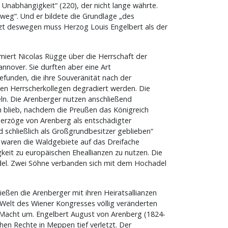
nabhängigkeit“ (220), der nicht lange währte.
weg“. Und er bildete die Grundlage „des
t deswegen muss Herzog Louis Engelbert als der
iert Nicolas Rügge über die Herrschaft der
nover. Sie durften aber eine Art
efunden, die ihre Souveränität nach der
igen Herrscherkollegen degradiert werden. Die
eln. Die Arenberger nutzen anschließend
 blieb, nachdem die Preußen das Königreich
Herzöge von Arenberg als entschädigter
schließlich als Großgrundbesitzer geblieben“
n waren die Waldgebiete auf das Dreifache
eit zu europäischen Eheallianzen zu nutzen. Die
hadel. Zwei Söhne verbanden sich mit dem Hochadel
ießen die Arenberger mit ihren Heiratsallianzen
 Welt des Wiener Kongresses völlig veränderten
e Macht um. Engelbert August von Arenberg (1824-
hen Rechte in Meppen tief verletzt. Der