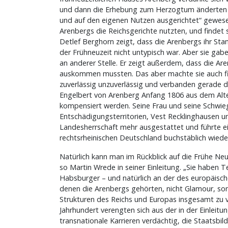
und dann die Erhebung zum Herzogtum änderten nic
und auf den eigenen Nutzen ausgerichtet“ gewesen
Arenbergs die Reichsgerichte nutzten, und findet s
Detlef Berghorn zeigt, dass die Arenbergs ihr Stam
der Frühneuzeit nicht untypisch war. Aber sie gabe
an anderer Stelle. Er zeigt außerdem, dass die A
auskommen mussten. Das aber machte sie auch findi
zuverlässig unzuverlässig und verbanden gerade 
Engelbert von Arenberg Anfang 1806 aus dem Alten 
kompensiert werden. Seine Frau und seine Schwiege
Entschädigungsterritorien, Vest Recklinghausen u
Landesherrschaft mehr ausgestattet und führte ein
rechtsrheinischen Deutschland buchstäblich wied
Natürlich kann man im Rückblick auf die Frühe Neu
so Martin Wrede in seiner Einleitung. „Sie haben 
Habsburger – und natürlich an der des europäische
denen die Arenbergs gehörten, nicht Glamour, son
Strukturen des Reichs und Europas insgesamt zu v
Jahrhundert verengten sich aus der in der Einle
transnationale Karrieren verdächtig, die Staatsbi