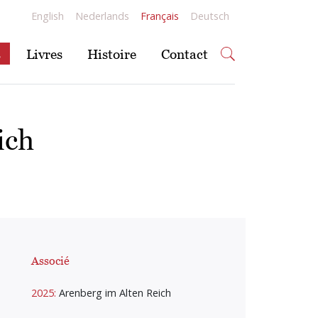
English
Nederlands
Français
Deutsch
s
Livres
Histoire
Contact
ich
Associé
2025:
Arenberg im Alten Reich