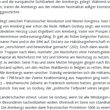
m und die europäische Sichtbarkeit der Arenbergs gelegt. Während si
traten die Arenbergs aus der relativen Normalität adliger Existenz
ggeschichte.
 liegt zwischen Französischer Revolution und Wiener Kongress. Kei
g von Arenberg war schon die Rede. William Godsey zeigt, wie existe
rblindeten Herzog Louis Engelbert von Arenberg, Vater von Prosper 
kenntnisse verbesserungsfähig. Er galt als früher belgischer Patrio
onären Paris und in der Eifel auf. Distanz zur Habsburgerherrschaft i
aher „verschönert und bewohnbar gemacht“ (202). Doch dann wurde s
hen Truppen nach Wien, nunmehr „ein Reichsfürst ohne Hoheitsgebie
Kapital als Reichsfürst mit Sitz und Stimme am Reichstag zu nutzen
gt zu werden. Seine Frau und seine Mutter hingegen gingen nach Brü
sstand opfern, um den reichen Waldbesitz in Belgien zu retten. Brie
lle Arenbergs waren unsicher. Ständig veränderten sich die militär
e. 1798 brach der Zweite Koalitionskrieg aus. Napoleon ging nach 
 – linksrheinische Gebiete an Frankreich verloren hatten, gerieten i
rück. Das war, so Godsey, der „politische Tiefpunkt seines langen E
 Länderschacher erneut. Lesen Sie Godsey, wenn Sie alle Windung
 Besonderen nachvollziehen wollen. Ehrenvoll im Sinne von standha
ch. Die Arenbergs wurden dank französischer Protektion 1806 zu ein