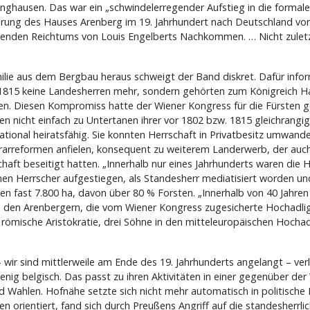
ausen. Das war ein „schwindelerregender Aufstieg in die formale U
erung des Hauses Arenberg im 19. Jahrhundert nach Deutschland vor
nden Reichtums von Louis Engelberts Nachkommen. … Nicht zuletz
ie aus dem Bergbau heraus schweigt der Band diskret. Dafür inform
815 keine Landesherren mehr, sondern gehörten zum Königreich Han
uen. Diesen Kompromiss hatte der Wiener Kongress für die Fürsten g
lten nicht einfach zu Untertanen ihrer vor 1802 bzw. 1815 gleichrang
tional heiratsfähig. Sie konnten Herrschaft in Privatbesitz umwand
arreformen anfielen, konsequent zu weiterem Landerwerb, der auch
ft beseitigt hatten. „Innerhalb nur eines Jahrhunderts waren die 
 Herrscher aufgestiegen, als Standesherr mediatisiert worden und 
en fast 7.800 ha, davon über 80 % Forsten. „Innerhalb von 40 Jahre
 den Arenbergern, die vom Wiener Kongress zugesicherte Hochadligk
ie römische Aristokratie, drei Söhne in den mitteleuropäischen Hoc
wir sind mittlerweile am Ende des 19. Jahrhunderts angelangt – verl
nig belgisch. Das passt zu ihren Aktivitäten in einer gegenüber der
d Wahlen. Hofnähe setzte sich nicht mehr automatisch in politisch
rientiert, fand sich durch Preußens Angriff auf die standesherrlic