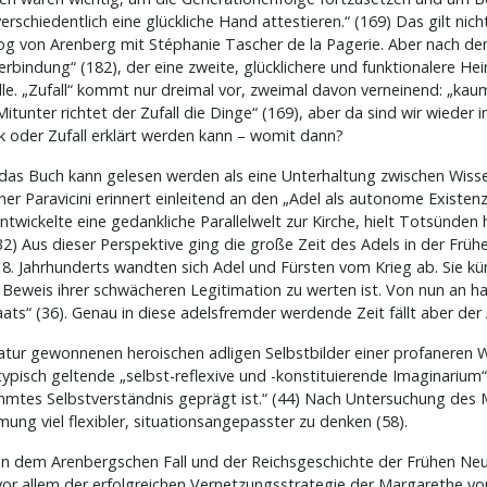
chiedentlich eine glückliche Hand attestieren.“ (169) Das gilt nich
g von Arenberg mit Stéphanie Tascher de la Pagerie. Aber nach de
erbindung“ (182), der eine zweite, glücklichere und funktionalere Heir
 „Zufall“ kommt nur dreimal vor, zweimal davon verneinend: „kaum ei
„Mitunter richtet der Zufall die Dinge“ (169), aber da sind wir wiede
k oder Zufall erklärt werden kann – womit dann?
n das Buch kann gelesen werden als eine Unterhaltung zwischen Wiss
ner Paravicini erinnert einleitend an den „Adel als autonome Exist
ntwickelte eine gedankliche Parallelwelt zur Kirche, hielt Totsünden
.“ (32) Aus dieser Perspektive ging die große Zeit des Adels in der F
18. Jahrhunderts wandten sich Adel und Fürsten vom Krieg ab. Sie k
 Beweis ihrer schwächeren Legitimation zu werten ist. Von nun an hat
ats“ (36). Genau in diese adelsfremder werdende Zeit fällt aber der
tur gewonnenen heroischen adligen Selbstbilder einer profaneren Wi
typisch geltende „selbst-reflexive und -konstituierende Imaginarium“ 
immtes Selbstverständnis geprägt ist.“ (44) Nach Untersuchung des 
mung viel flexibler, situationsangepasster zu denken (58).
n dem Arenbergschen Fall und der Reichsgeschichte der Frühen Neuz
vor allem der erfolgreichen Vernetzungsstrategie der Margarethe vo