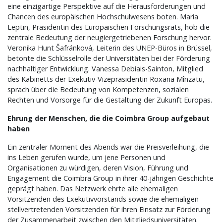
eine einzigartige Perspektive auf die Herausforderungen und
Chancen des europäischen Hochschulwesens boten. Maria
Leptin, Präsidentin des Europäischen Forschungsrats, hob die
zentrale Bedeutung der neugiergetriebenen Forschung hervor.
Veronika Hunt Šafránková, Leiterin des UNEP-Büros in Brüssel,
betonte die Schlüsselrolle der Universitäten bei der Förderung
nachhaltiger Entwicklung. Vanessa Debiais-Sainton, Mitglied
des Kabinetts der Exekutiv-Vizepräsidentin Roxana Mînzatu,
sprach über die Bedeutung von Kompetenzen, sozialen
Rechten und Vorsorge für die Gestaltung der Zukunft Europas.
Ehrung der Menschen, die die Coimbra Group aufgebaut
haben
Ein zentraler Moment des Abends war die Preisverleihung, die
ins Leben gerufen wurde, um jene Personen und
Organisationen zu würdigen, deren Vision, Führung und
Engagement die Coimbra Group in ihrer 40-jährigen Geschichte
geprägt haben. Das Netzwerk ehrte alle ehemaligen
Vorsitzenden des Exekutivvorstands sowie die ehemaligen
stellvertretenden Vorsitzenden für ihren Einsatz zur Förderung
der Zusammenarbeit zwischen den Mitgliedsuniversitäten.