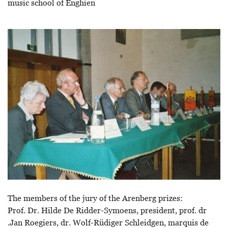
music school of Enghien
Bild
The members of the jury of the Arenberg prizes:
Prof. Dr. Hilde De Ridder-Symoens, president, prof. dr
.Jan Roegiers, dr. Wolf-Rüdiger Schleidgen, marquis de