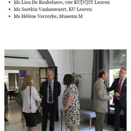
Ms Lien De Keukelaere, vzw KU[N]ST Leuven
Ms Soetkin Vanhauwaert, KU Leuven
Ms Hélène Verreyke, Museum M
Image