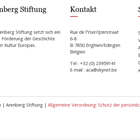
nberg Stiftung
Kontakt
enberg Stiftung setzt sich ein
Rue de l’Yser/IJzerstraat
e Förderung der Geschichte
6-8
r Kultur Europas.
B-7850 Enghien/Edingen
Belgien
Tel : +32 (0) 23959141
E-mail : aca@skynet.be
n | Arenberg Stiftung |
Allgemeine Verordnung: Schutz der persönli