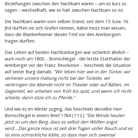
Beziehungen zwischen den Nachbarn waren – um es kurz zu
sagen – wechselhaft, wie es halt zwischen Nachbarn so ist.
Die Nachbarn waren vom selben Stand, seit dem 15. bzw. 16.
Jhd durften sie sich Grafen nennen, dabei muss man wissen,
dass die Blankenheimer diesen Titel vor den Arenbergern
tragen durften.
Das Leben auf beiden Nachbarburgen war sicherlich ähnlich –
auch noch um 1800. - Bornschlegel - der letzte Statthalter der
Arenberger vor der Franz. Revolution - beschrieb die Situation
auf seiner Burg damals:
"Wir leben hier wie in der Türkei, wir
verlieren unsere Haltung nicht bei der Toilette, wir
verbringen die Abende nicht im Theater oder auf Bällen, im
Gegenteil, wir arbeiten von früh bis spät, und wenn ich nicht
arbeite, dann sitze ich zu Pferde."
Und wie es im Winter zuging, das beschrieb derselbe Herr
Bornschlegel in einem Brief 1784 (7.12.)
"Die Winde heulen
jetzt so um den Berg, dass es selbst den Wölfen angst
wird….Das ganze Haus ist seit drei Tagen voller Rauch und es
ist eine schreckliche Kälte, so dass man sich zweimal