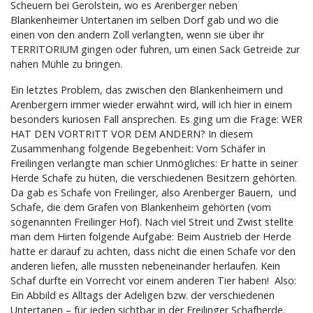
Scheuern bei Gerolstein, wo es Arenberger neben
Blankenheimer Untertanen im selben Dorf gab und wo die
einen von den andern Zoll verlangten, wenn sie über ihr
TERRITORIUM gingen oder fuhren, um einen Sack Getreide zur
nahen Mühle zu bringen.
Ein letztes Problem, das zwischen den Blankenheimern und
Arenbergern immer wieder erwähnt wird, will ich hier in einem
besonders kuriosen Fall ansprechen. Es ging um die Frage: WER
HAT DEN VORTRITT VOR DEM ANDERN? In diesem
Zusammenhang folgende Begebenheit: Vom Schäfer in
Freilingen verlangte man schier Unmögliches: Er hatte in seiner
Herde Schafe zu hüten, die verschiedenen Besitzern gehörten.
Da gab es Schafe von Freilinger, also Arenberger Bauern, und
Schafe, die dem Grafen von Blankenheim gehörten (vom
sogenannten Freilinger Hof). Nach viel Streit und Zwist stellte
man dem Hirten folgende Aufgabe: Beim Austrieb der Herde
hatte er darauf zu achten, dass nicht die einen Schafe vor den
anderen liefen, alle mussten nebeneinander herlaufen. Kein
Schaf durfte ein Vorrecht vor einem anderen Tier haben! Also:
Ein Abbild es Alltags der Adeligen bzw. der verschiedenen
Untertanen – für jeden sichtbar in der Freilinger Schafherde.