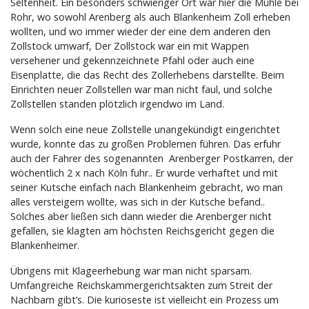
Seltenheit. Ein besonders schwieriger Ort war hier die Mühle bei
Rohr, wo sowohl Arenberg als auch Blankenheim Zoll erheben
wollten, und wo immer wieder der eine dem anderen den
Zollstock umwarf, Der Zollstock war ein mit Wappen
versehener und gekennzeichnete Pfahl oder auch eine
Eisenplatte, die das Recht des Zollerhebens darstellte. Beim
Einrichten neuer Zollstellen war man nicht faul, und solche
Zollstellen standen plötzlich irgendwo im Land.
Wenn solch eine neue Zollstelle unangekündigt eingerichtet
wurde, konnte das zu großen Problemen führen. Das erfuhr
auch der Fahrer des sogenannten Arenberger Postkarren, der
wöchentlich 2 x nach Köln fuhr.. Er wurde verhaftet und mit
seiner Kutsche einfach nach Blankenheim gebracht, wo man
alles versteigern wollte, was sich in der Kutsche befand..
Solches aber ließen sich dann wieder die Arenberger nicht
gefallen, sie klagten am höchsten Reichsgericht gegen die
Blankenheimer.
Übrigens mit Klageerhebung war man nicht sparsam.
Umfangreiche Reichskammergerichtsakten zum Streit der
Nachbarn gibt’s. Die kurioseste ist vielleicht ein Prozess um