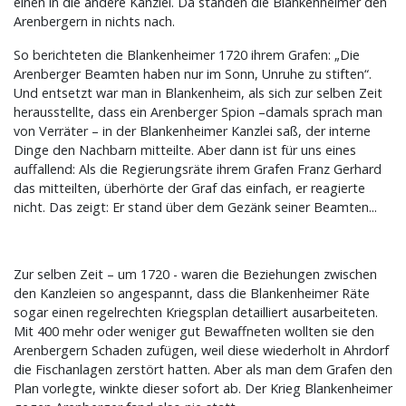
einen in die andere Kanzlei. Da standen die Blankenheimer den
Arenbergern in nichts nach.
So berichteten die Blankenheimer 1720 ihrem Grafen: „Die
Arenberger Beamten haben nur im Sonn, Unruhe zu stiften“.
Und entsetzt war man in Blankenheim, als sich zur selben Zeit
herausstellte, dass ein Arenberger Spion –damals sprach man
von Verräter – in der Blankenheimer Kanzlei saß, der interne
Dinge den Nachbarn mitteilte. Aber dann ist für uns eines
auffallend: Als die Regierungsräte ihrem Grafen Franz Gerhard
das mitteilten, überhörte der Graf das einfach, er reagierte
nicht. Das zeigt: Er stand über dem Gezänk seiner Beamten...
Zur selben Zeit – um 1720 - waren die Beziehungen zwischen
den Kanzleien so angespannt, dass die Blankenheimer Räte
sogar einen regelrechten Kriegsplan detailliert ausarbeiteten.
Mit 400 mehr oder weniger gut Bewaffneten wollten sie den
Arenbergern Schaden zufügen, weil diese wiederholt in Ahrdorf
die Fischanlagen zerstört hatten. Aber als man dem Grafen den
Plan vorlegte, winkte dieser sofort ab. Der Krieg Blankenheimer