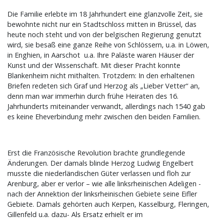
Die Familie erlebte im 18 Jahrhundert eine glanzvolle Zeit, sie
bewohnte nicht nur ein Stadtschloss mitten in Brüssel, das
heute noch steht und von der belgischen Regierung genutzt
wird, sie besaß eine ganze Reihe von Schlössern, u.a. in Löwen,
in Enghien, in Aarschot u.a. Ihre Paläste waren Häuser der
Kunst und der Wissenschaft. Mit dieser Pracht konnte
Blankenheim nicht mithalten. Trotzdem: In den erhaltenen
Briefen redeten sich Graf und Herzog als „Lieber Vetter“ an,
denn man war immerhin durch frühe Heiraten des 16.
Jahrhunderts miteinander verwandt, allerdings nach 1540 gab
es keine Eheverbindung mehr zwischen den beiden Familien.
Erst die Französische Revolution brachte grundlegende
Änderungen. Der damals blinde Herzog Ludwig Engelbert
musste die niederländischen Güter verlassen und floh zur
Arenburg, aber er verlor – wie alle linksrheinischen Adeligen -
nach der Annektion der linksrheinischen Gebiete seine Eifler
Gebiete. Damals gehörten auch Kerpen, Kasselburg, Fleringen,
Gillenfeld u.a. dazu- Als Ersatz erhielt er im