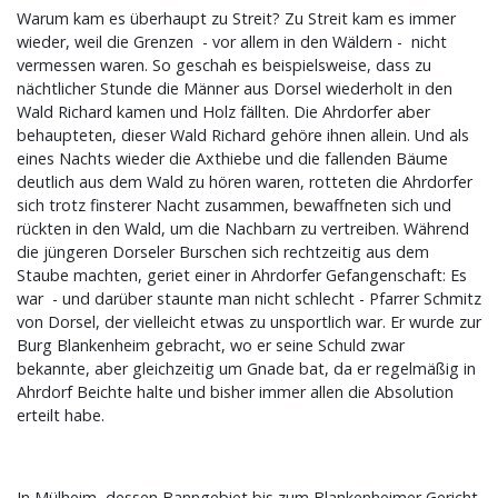
Warum kam es überhaupt zu Streit? Zu Streit kam es immer
wieder, weil die Grenzen - vor allem in den Wäldern - nicht
vermessen waren. So geschah es beispielsweise, dass zu
nächtlicher Stunde die Männer aus Dorsel wiederholt in den
Wald Richard kamen und Holz fällten. Die Ahrdorfer aber
behaupteten, dieser Wald Richard gehöre ihnen allein. Und als
eines Nachts wieder die Axthiebe und die fallenden Bäume
deutlich aus dem Wald zu hören waren, rotteten die Ahrdorfer
sich trotz finsterer Nacht zusammen, bewaffneten sich und
rückten in den Wald, um die Nachbarn zu vertreiben. Während
die jüngeren Dorseler Burschen sich rechtzeitig aus dem
Staube machten, geriet einer in Ahrdorfer Gefangenschaft: Es
war - und darüber staunte man nicht schlecht - Pfarrer Schmitz
von Dorsel, der vielleicht etwas zu unsportlich war. Er wurde zur
Burg Blankenheim gebracht, wo er seine Schuld zwar
bekannte, aber gleichzeitig um Gnade bat, da er regelmäßig in
Ahrdorf Beichte halte und bisher immer allen die Absolution
erteilt habe.
In Mülheim, dessen Banngebiet bis zum Blankenheimer Gericht