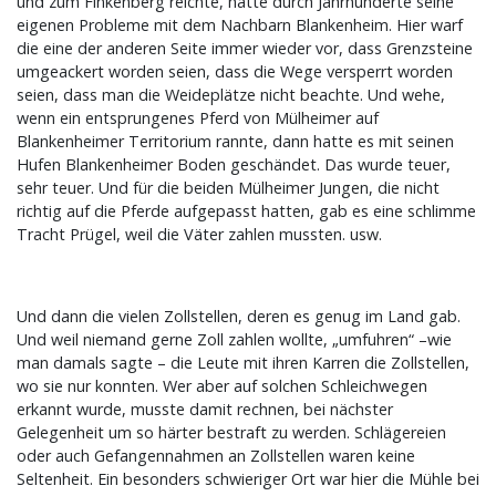
und zum Finkenberg reichte, hatte durch Jahrhunderte seine
eigenen Probleme mit dem Nachbarn Blankenheim. Hier warf
die eine der anderen Seite immer wieder vor, dass Grenzsteine
umgeackert worden seien, dass die Wege versperrt worden
seien, dass man die Weideplätze nicht beachte. Und wehe,
wenn ein entsprungenes Pferd von Mülheimer auf
Blankenheimer Territorium rannte, dann hatte es mit seinen
Hufen Blankenheimer Boden geschändet. Das wurde teuer,
sehr teuer. Und für die beiden Mülheimer Jungen, die nicht
richtig auf die Pferde aufgepasst hatten, gab es eine schlimme
Tracht Prügel, weil die Väter zahlen mussten. usw.
Und dann die vielen Zollstellen, deren es genug im Land gab.
Und weil niemand gerne Zoll zahlen wollte, „umfuhren“ –wie
man damals sagte – die Leute mit ihren Karren die Zollstellen,
wo sie nur konnten. Wer aber auf solchen Schleichwegen
erkannt wurde, musste damit rechnen, bei nächster
Gelegenheit um so härter bestraft zu werden. Schlägereien
oder auch Gefangennahmen an Zollstellen waren keine
Seltenheit. Ein besonders schwieriger Ort war hier die Mühle bei