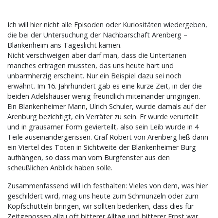
Ich will hier nicht alle Episoden oder Kuriositäten wiedergeben,
die bei der Untersuchung der Nachbarschaft Arenberg –
Blankenheim ans Tageslicht kamen.
Nicht verschweigen aber darf man, dass die Untertanen
manches ertragen mussten, das uns heute hart und
unbarmherzig erscheint. Nur ein Beispiel dazu sei noch
erwähnt. Im 16. Jahrhundert gab es eine kurze Zeit, in der die
beiden Adelshäuser wenig freundlich miteinander umgingen.
Ein Blankenheimer Mann, Ulrich Schuler, wurde damals auf der
Arenburg bezichtigt, ein Verräter zu sein. Er wurde verurteilt
und in grausamer Form gevierteilt, also sein Leib wurde in 4
Teile auseinandergerissen. Graf Robert von Arenberg ließ dann
ein Viertel des Toten in Sichtweite der Blankenheimer Burg
aufhängen, so dass man vom Burgfenster aus den
scheußlichen Anblick haben solle.
Zusammenfassend will ich festhalten: Vieles von dem, was hier
geschildert wird, mag uns heute zum Schmunzeln oder zum
Kopfschütteln bringen, wir sollten bedenken, dass dies für
Zeitgenossen allzu oft bitterer Alltag und bitterer Ernst war.