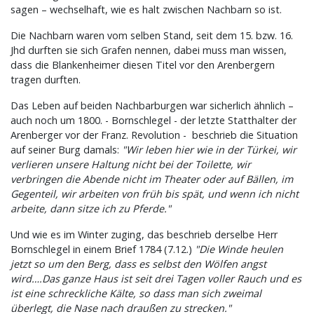
sagen – wechselhaft, wie es halt zwischen Nachbarn so ist.
Die Nachbarn waren vom selben Stand, seit dem 15. bzw. 16.
Jhd durften sie sich Grafen nennen, dabei muss man wissen,
dass die Blankenheimer diesen Titel vor den Arenbergern
tragen durften.
Das Leben auf beiden Nachbarburgen war sicherlich ähnlich –
auch noch um 1800. - Bornschlegel - der letzte Statthalter der
Arenberger vor der Franz. Revolution - beschrieb die Situation
auf seiner Burg damals:
"Wir leben hier wie in der Türkei, wir
verlieren unsere Haltung nicht bei der Toilette, wir
verbringen die Abende nicht im Theater oder auf Bällen, im
Gegenteil, wir arbeiten von früh bis spät, und wenn ich nicht
arbeite, dann sitze ich zu Pferde."
Und wie es im Winter zuging, das beschrieb derselbe Herr
Bornschlegel in einem Brief 1784 (7.12.)
"Die Winde heulen
jetzt so um den Berg, dass es selbst den Wölfen angst
wird….Das ganze Haus ist seit drei Tagen voller Rauch und es
ist eine schreckliche Kälte, so dass man sich zweimal
überlegt, die Nase nach draußen zu strecken."