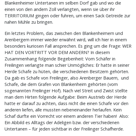
Blankenheimer Untertanen im selben Dorf gab und wo die
einen von den andern Zoll verlangten, wenn sie über ihr
TERRITORIUM gingen oder fuhren, um einen Sack Getreide zur
nahen Mühle zu bringen.
Ein letztes Problem, das zwischen den Blankenheimern und
Arenbergern immer wieder erwähnt wird, will ich hier in einem
besonders kuriosen Fall ansprechen. Es ging um die Frage: WER
HAT DEN VORTRITT VOR DEM ANDERN? In diesem
Zusammenhang folgende Begebenheit: Vom Schäfer in
Freilingen verlangte man schier Unmögliches: Er hatte in seiner
Herde Schafe zu hüten, die verschiedenen Besitzern gehörten.
Da gab es Schafe von Freilinger, also Arenberger Bauern, und
Schafe, die dem Grafen von Blankenheim gehörten (vom
sogenannten Freilinger Hof). Nach viel Streit und Zwist stellte
man dem Hirten folgende Aufgabe: Beim Austrieb der Herde
hatte er darauf zu achten, dass nicht die einen Schafe vor den
anderen liefen, alle mussten nebeneinander herlaufen. Kein
Schaf durfte ein Vorrecht vor einem anderen Tier haben! Also:
Ein Abbild es Alltags der Adeligen bzw. der verschiedenen
Untertanen – für jeden sichtbar in der Freilinger Schafherde.