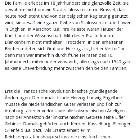
Die Familie erlebte im 18 Jahrhundert eine glanzvolle Zeit, sie
bewohnte nicht nur ein Stadtschloss mitten in Brüssel, das
heute noch steht und von der belgischen Regierung genutzt
wird, sie besaß eine ganze Reihe von Schlössern, u.a. in Löwen,
in Enghien, in Aarschot u.a. Ihre Paläste waren Häuser der
Kunst und der Wissenschaft. Mit dieser Pracht konnte
Blankenheim nicht mithalten. Trotzdem: In den erhaltenen
Briefen redeten sich Graf und Herzog als „Lieber Vetter“ an,
denn man war immerhin durch frühe Heiraten des 16.
Jahrhunderts miteinander verwandt, allerdings nach 1540 gab
es keine Eheverbindung mehr zwischen den beiden Familien.
Erst die Französische Revolution brachte grundlegende
Änderungen. Der damals blinde Herzog Ludwig Engelbert
musste die niederländischen Güter verlassen und floh zur
Arenburg, aber er verlor – wie alle linksrheinischen Adeligen -
nach der Annektion der linksrheinischen Gebiete seine Eifler
Gebiete. Damals gehörten auch Kerpen, Kasselburg, Fleringen,
Gillenfeld u.a. dazu- Als Ersatz erhielt er im
Reichsdeputationshauptschluss die einst kirchlichen