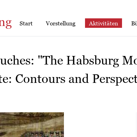
ng
Start
Vorstellung
Aktivitäten
B
Buches: "The Habsburg Mo
ate: Contours and Perspec