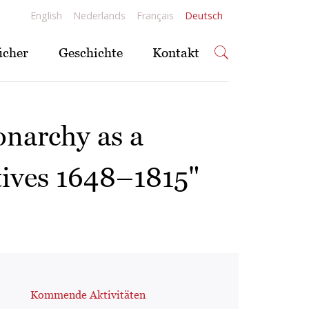
English
Nederlands
Français
Deutsch
ücher
Geschichte
Kontakt
narchy as a
tives 1648–1815"
Kommende Aktivitäten