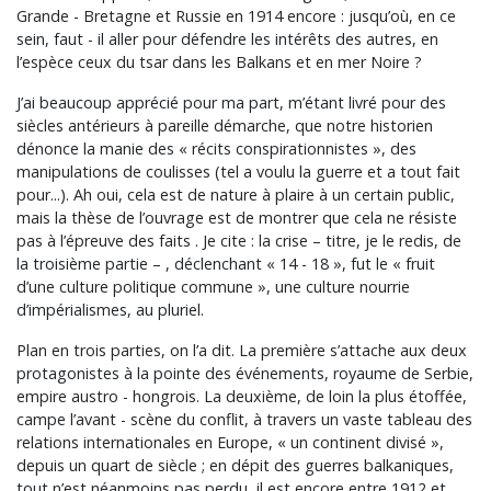
Grande - Bretagne et Russie en 1914 encore : jusqu’où, en ce
sein, faut - il aller pour défendre les intérêts des autres, en
l’espèce ceux du tsar dans les Balkans et en mer Noire ?
J’ai beaucoup apprécié pour ma part, m’étant livré pour des
siècles antérieurs à pareille démarche, que notre historien
dénonce la manie des « récits conspirationnistes », des
manipulations de coulisses (tel a voulu la guerre et a tout fait
pour...). Ah oui, cela est de nature à plaire à un certain public,
mais la thèse de l’ouvrage est de montrer que cela ne résiste
pas à l’épreuve des faits . Je cite : la crise – titre, je le redis, de
la troisième partie – , déclenchant « 14 - 18 », fut le « fruit
d’une culture politique commune », une culture nourrie
d’impérialismes, au pluriel.
Plan en trois parties, on l’a dit. La première s’attache aux deux
protagonistes à la pointe des événements, royaume de Serbie,
empire austro - hongrois. La deuxième, de loin la plus étoffée,
campe l’avant - scène du conflit, à travers un vaste tableau des
relations internationales en Europe, « un continent divisé »,
depuis un quart de siècle ; en dépit des guerres balkaniques,
tout n’est néanmoins pas perdu, il est encore entre 1912 et