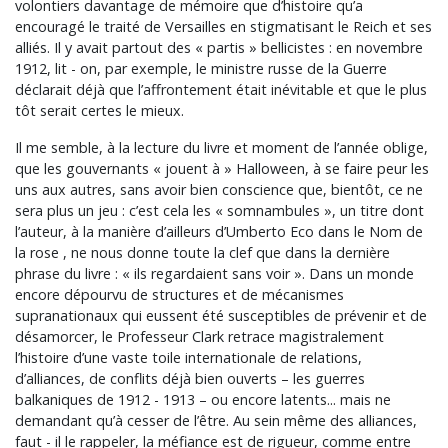
volontiers davantage de mémoire que d’histoire qu’a
encouragé le traité de Versailles en stigmatisant le Reich et ses
alliés. Il y avait partout des « partis » bellicistes : en novembre
1912, lit - on, par exemple, le ministre russe de la Guerre
déclarait déjà que l’affrontement était inévitable et que le plus
tôt serait certes le mieux.
Il me semble, à la lecture du livre et moment de l’année oblige,
que les gouvernants « jouent à » Halloween, à se faire peur les
uns aux autres, sans avoir bien conscience que, bientôt, ce ne
sera plus un jeu : c’est cela les « somnambules », un titre dont
l’auteur, à la manière d’ailleurs d’Umberto Eco dans le Nom de
la rose , ne nous donne toute la clef que dans la dernière
phrase du livre : « ils regardaient sans voir ». Dans un monde
encore dépourvu de structures et de mécanismes
supranationaux qui eussent été susceptibles de prévenir et de
désamorcer, le Professeur Clark retrace magistralement
l’histoire d’une vaste toile internationale de relations,
d’alliances, de conflits déjà bien ouverts – les guerres
balkaniques de 1912 - 1913 – ou encore latents... mais ne
demandant qu’à cesser de l’être. Au sein même des alliances,
faut - il le rappeler, la méfiance est de rigueur, comme entre