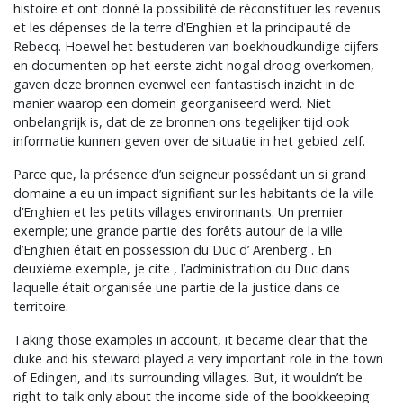
histoire et ont donné la possibilité de réconstituer les revenus
et les dépenses de la terre d’Enghien et la principauté de
Rebecq. Hoewel het bestuderen van boekhoudkundige cijfers
en documenten op het eerste zicht nogal droog overkomen,
gaven deze bronnen evenwel een fantastisch inzicht in de
manier waarop een domein georganiseerd werd. Niet
onbelangrijk is, dat de ze bronnen ons tegelijker tijd ook
informatie kunnen geven over de situatie in het gebied zelf.
Parce que, la présence d’un seigneur possédant un si grand
domaine a eu un impact signifiant sur les habitants de la ville
d’Enghien et les petits villages environnants. Un premier
exemple; une grande partie des forêts autour de la ville
d’Enghien était en possession du Duc d’ Arenberg . En
deuxième exemple, je cite , l’administration du Duc dans
laquelle était organisée une partie de la justice dans ce
territoire.
Taking those examples in account, it became clear that the
duke and his steward played a very important role in the town
of Edingen, and its surrounding villages. But, it wouldn’t be
right to talk only about the income side of the bookkeeping