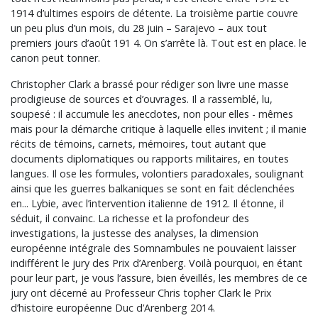
1914 d’ultimes espoirs de détente. La troisième partie couvre
un peu plus d’un mois, du 28 juin – Sarajevo – aux tout
premiers jours d’août 191 4. On s’arrête là. Tout est en place. le
canon peut tonner.
Christopher Clark a brassé pour rédiger son livre une masse
prodigieuse de sources et d’ouvrages. Il a rassemblé, lu,
soupesé : il accumule les anecdotes, non pour elles - mêmes
mais pour la démarche critique à laquelle elles invitent ; il manie
récits de témoins, carnets, mémoires, tout autant que
documents diplomatiques ou rapports militaires, en toutes
langues. Il ose les formules, volontiers paradoxales, soulignant
ainsi que les guerres balkaniques se sont en fait déclenchées
en... Lybie, avec l’intervention italienne de 1912. Il étonne, il
séduit, il convainc. La richesse et la profondeur des
investigations, la justesse des analyses, la dimension
européenne intégrale des Somnambules ne pouvaient laisser
indifférent le jury des Prix d’Arenberg. Voilà pourquoi, en étant
pour leur part, je vous l’assure, bien éveillés, les membres de ce
jury ont décerné au Professeur Chris topher Clark le Prix
d’histoire européenne Duc d’Arenberg 2014.