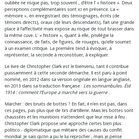
oubliée ne risque pas, trop souvent , d’être l’ « histoire ». Deux
perceptions complémentaires sont ici en présence. La «
mémoire », en enregistrant des témoignages, écrits (de
témoins directs), oraux (de leurs descendants), fait une grande
place à l’affectivité mais expose au risque de tout brasser dans
la même cuve. L’ « histoire », quant à elle, privilégie la
connaissance, de faits, de figures, de rouages, qu’elle soumet
à un examen critique. La première tend à évoquer, à
représenter, la seconde à reconstituer, à expliquer.
Le livre de Christopher Clark est le bienvenu, tant il contribue
puissamment à cette seconde démarche. Il est paru à point
nommé, en 2012 dans sa version originale en langue anglaise,
en 2013 dans sa traduction française :
Les somnambules. Été
1914 : comment l’Europe a marché vers la guerre
.
Marcher : des bruits de bottes ? En fait, il n’en est pas, dans
ces pages, pas plus que de tirs d’artillerie. Mais les bottes sont
chaussées et les munitions n’attendent que leur mise à feu .
Christopher Clark propose une approche certes bien plus
politico - diplomatique que militaire des causes du conflit
mondial. Je sais qu’on a pu le lui reprocher , mais je pense