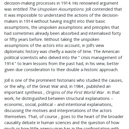
decision-making processes in 1914. His renowned argument
was entitled
The Unspoken Assumptions
. Joll contended that
it was impossible to understand the actions of the decision-
makers in 1914 without having insight into their basic
assumptions, the unspoken assumptions and principles that
had sometimes already been absorbed and internalised forty
or fifty years before. Without taking the unspoken
assumptions of the actors into account, in Joll’s view
diplomatic history was chiefly a waste of time. The American
political scientists who delved into the “ crisis management of
1914 ” to learn lessons from the past had, in his view, better
given due consideration to their double a-historic approach.
Joll is one of the prominent historians who studied the causes,
or the why, of the Great War and, in 1984 , published an
important synthesis ,
Origins of the First World War
. In that
work, he distinguished between structural explanations –
economic, social, political – and intentional explanations,
discussing the motives and interpretations of the actors
themselves. That, of course , goes to the heart of the broader
causality debate in human sciences and the question of how
much or how little agency man has in the confrontation with