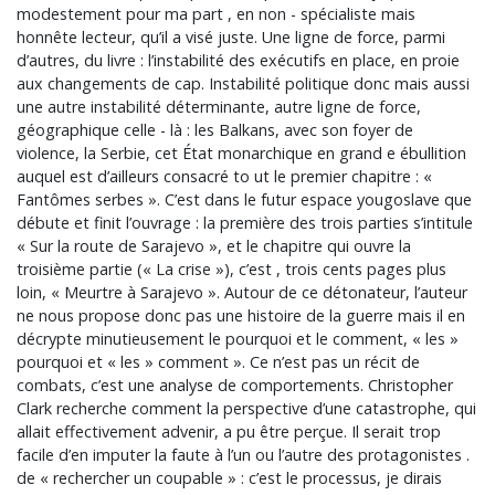
modestement pour ma part , en non - spécialiste mais
honnête lecteur, qu’il a visé juste. Une ligne de force, parmi
d’autres, du livre : l’instabilité des exécutifs en place, en proie
aux changements de cap. Instabilité politique donc mais aussi
une autre instabilité déterminante, autre ligne de force,
géographique celle - là : les Balkans, avec son foyer de
violence, la Serbie, cet État monarchique en grand e ébullition
auquel est d’ailleurs consacré to ut le premier chapitre : «
Fantômes serbes ». C’est dans le futur espace yougoslave que
débute et finit l’ouvrage : la première des trois parties s’intitule
« Sur la route de Sarajevo », et le chapitre qui ouvre la
troisième partie (« La crise »), c’est , trois cents pages plus
loin, « Meurtre à Sarajevo ». Autour de ce détonateur, l’auteur
ne nous propose donc pas une histoire de la guerre mais il en
décrypte minutieusement le pourquoi et le comment, « les »
pourquoi et « les » comment ». Ce n’est pas un récit de
combats, c’est une analyse de comportements. Christopher
Clark recherche comment la perspective d’une catastrophe, qui
allait effectivement advenir, a pu être perçue. Il serait trop
facile d’en imputer la faute à l’un ou l’autre des protagonistes .
de « rechercher un coupable » : c’est le processus, je dirais