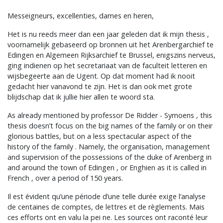
Messeigneurs, excellenties, dames en heren,
Het is nu reeds meer dan een jaar geleden dat ik mijn thesis ,
voornamelijk gebaseerd op bronnen uit het Arenbergarchief te
Edingen en Algemeen Rijksarchief te Brussel, enigszins nerveus,
ging indienen op het secretariaat van de faculteit letteren en
wijsbegeerte aan de Ugent. Op dat moment had ik nooit
gedacht hier vanavond te zijn. Het is dan ook met grote
blijdschap dat ik jullie hier allen te woord sta.
As already mentioned by professor De Ridder - Symoens , this
thesis doesn’t focus on the big names of the family or on their
glorious battles, but on a less spectacular aspect of the
history of the family . Namely, the organisation, management
and supervision of the possessions of the duke of Arenberg in
and around the town of Edingen , or Enghien as it is called in
French , over a period of 150 years.
Il est évident qu’une période d’une telle durée exige l’analyse
de centaines de comptes, de lettres et de règlements. Mais
ces efforts ont en valu la pei ne. Les sources ont raconté leur