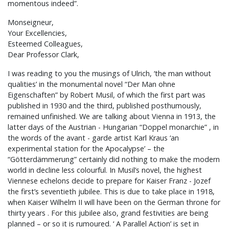
momentous indeed”.
Monseigneur,
Your Excellencies,
Esteemed Colleagues,
Dear Professor Clark,
I was reading to you the musings of Ulrich, ‘the man without
qualities’ in the monumental novel “Der Man ohne
Eigenschaften” by Robert Musil, of which the first part was
published in 1930 and the third, published posthumously,
remained unfinished. We are talking about Vienna in 1913, the
latter days of the Austrian - Hungarian “Doppel monarchie” , in
the words of the avant - garde artist Karl Kraus ‘an
experimental station for the Apocalypse’ – the
“Götterdämmerung” certainly did nothing to make the modern
world in decline less colourful. In Musil’s novel, the highest
Viennese echelons decide to prepare for Kaiser Franz - Jozef
the first’s seventieth jubilee. This is due to take place in 1918,
when Kaiser Wilhelm II will have been on the German throne for
thirty years . For this jubilee also, grand festivities are being
planned – or so it is rumoured. ‘ A Parallel Action’ is set in