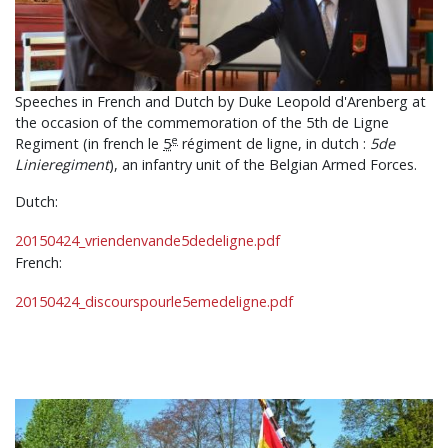
Speeches in French and Dutch by Duke Leopold d'Arenberg at
the occasion of the commemoration of the 5th de Ligne
e
Regiment (in french le
5
régiment de ligne, in dutch :
5de
Linieregiment
), an infantry unit of the Belgian Armed Forces.
Dutch:
20150424_vriendenvande5dedeligne.pdf
French:
20150424_discourspourle5emedeligne.pdf
Bild