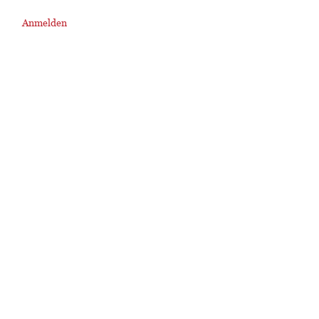
Anmelden
User
account
menu