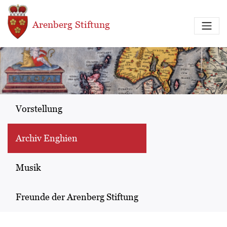
Direkt zum Inhalt
Arenberg Stiftung
Vorstellung
Archiv Enghien
Musik
Freunde der Arenberg Stiftung