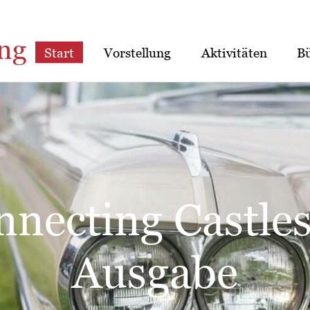
ng
Start
Vorstellung
Aktivitäten
B
Ausstellung: Di
reimaurerei im 1
ahrhundert – E
um der Geselligk