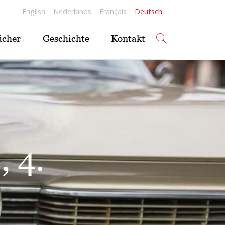
English
Nederlands
Français
Deutsch
ücher
Geschichte
Kontakt
e
8.
in
eit