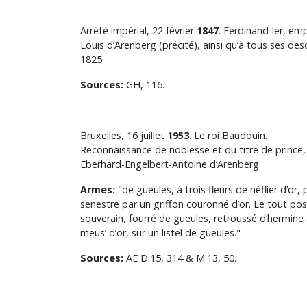
Arrêté impérial, 22 février
1847
. Ferdinand Ier, em
Louis d’Arenberg (précité), ainsi qu’à tous ses d
1825.
Sources:
GH, 116.
Bruxelles, 16 juillet
1953
. Le roi Baudouin.
Reconnaissance de noblesse et du titre de prince, 
Eberhard-Engelbert-Antoine d’Arenberg.
Armes:
"de gueules, à trois fleurs de néflier d’o
senestre par un griffon couronné d’or. Le tout p
souverain, fourré de gueules, retroussé d’hermine 
meus’ d’or, sur un listel de gueules."
Sources:
AE D.15, 314 & M.13, 50.