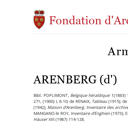
Aller au contenu principal
Fondation d'Ar
Arm
ARENBERG (d')
Bibl.: POPLIMONT,
Belgique héraldique
: 1(1863
271, (1900) I, 6-10; de RENAIX,
Tableau
(1915); de
(1942);
Maison d’Arenberg. Inventaire des archive
MANGANO-le ROY,
Inventaire d’Enghien
(1973); 
Häuser
XIII (1987) 114-128.