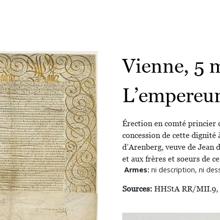
Vienne, 5 
L’empereur
Érection en comté princier
concession de cette dignité
d’Arenberg, veuve de Jean de
et aux frères et soeurs de ce
Armes:
ni description, ni dess
Sources:
HHStA RR/MII.9, 
Image