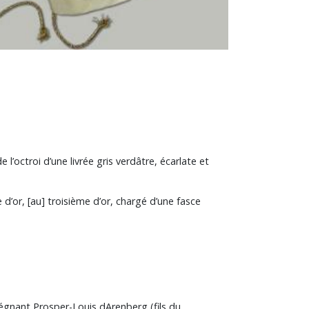
’octroi d’une livrée gris verdâtre, écarlate et
 d’or, [au] troisième d’or, chargé d’une fasce
égnant Prosper-Louis dArenberg (fils du