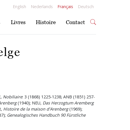
English
Nederlands
Français
Deutsch
s
Livres
Histoire
Contact
elge
E,
Nobiliaire
: 3 (1868) 1225-1238; ANB (1851) 257-
Arenberg
(1940); NEU,
Das Herzogtum Aremberg
R,
Histoire de la maison d'Arenberg
(1969);
87);
Genealogisches Handbuch 90 Fürstliche