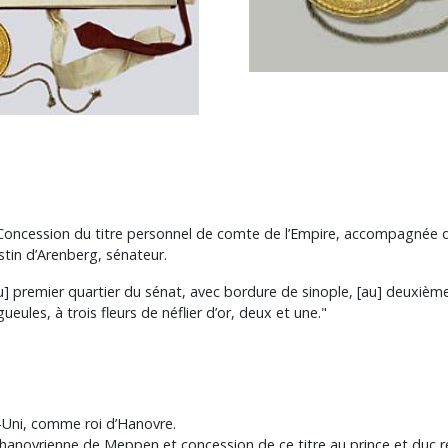
Concession du titre personnel de comte de l’Empire, accompagnée de l
tin d’Arenberg, sénateur.
au] premier quartier du sénat, avec bordure de sinople, [au] deuxième
ueules, à trois fleurs de néflier d’or, deux et une."
-Uni, comme roi d’Hanovre.
hanovrienne de Meppen et concession de ce titre au prince et duc r