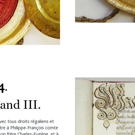
Image
4
.
and III.
vec tous droits régaliens et
itre à Philippe-François comte
 son frère Charles-Eugène, et à