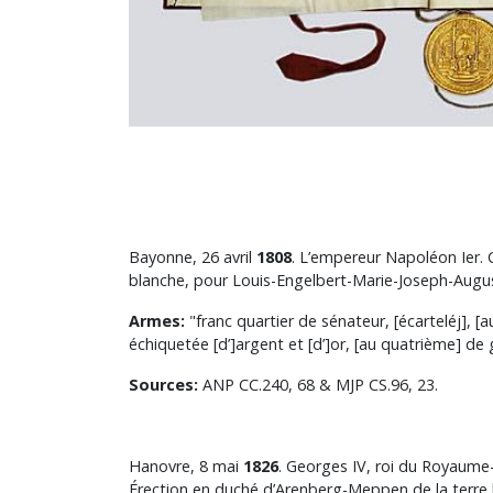
Bayonne, 26 avril
1808
. L’empereur Napoléon Ier. 
blanche, pour Louis-Engelbert-Marie-Joseph-Augus
Armes:
"franc quartier de sénateur, [écarteléj], [
échiquetée [d’]argent et [d’]or, [au quatrième] de g
Sources:
ANP CC.240, 68 & MJP CS.96, 23.
Hanovre, 8 mai
1826
. Georges IV, roi du Royaume
Érection en duché d’Arenberg-Meppen de la terre 