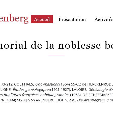
enberg
Accueil
Présentation
Activité
orial de la noblesse b
) 173-212; GOETHALS,
Ono-masticon
(1864) 55-65; de HERCKENROD
 LIGNE,
Études généalogiques
(1921-1927); LALOIRE,
Généalogie d'
s publiques françaises et bibliographies
(1968); DE-SCHEEMAEKE
EPN (1984) 98-99; Von ARENBERG, BÔHN, e.a.,
Die Arenberger
:1 (19