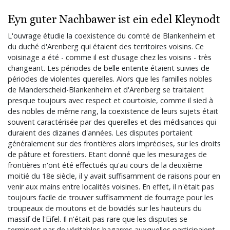
Eyn guter Nachbawer ist ein edel Kleynodt
L'ouvrage étudie la coexistence du comté de Blankenheim et
du duché d'Arenberg qui étaient des territoires voisins. Ce
voisinage a été - comme il est d'usage chez les voisins - très
changeant. Les périodes de belle entente étaient suivies de
périodes de violentes querelles. Alors que les familles nobles
de Manderscheid-Blankenheim et d'Arenberg se traitaient
presque toujours avec respect et courtoisie, comme il sied à
des nobles de même rang, la coexistence de leurs sujets était
souvent caractérisée par des querelles et des médisances qui
duraient des dizaines d'années. Les disputes portaient
généralement sur des frontières alors imprécises, sur les droits
de pâture et forestiers. Etant donné que les mesurages de
frontières n'ont été effectués qu'au cours de la deuxième
moitié du 18e siècle, il y avait suffisamment de raisons pour en
venir aux mains entre localités voisines. En effet, il n'était pas
toujours facile de trouver suffisamment de fourrage pour les
troupeaux de moutons et de bovidés sur les hauteurs du
massif de l'Eifel. Il n'était pas rare que les disputes se
terminent par de véritables bagarres auxquelles participaient