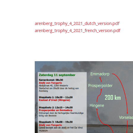
arenberg_trophy_4_2021_dutch_version.pdf
arenberg_trophy_4_2021_french_version.pdf