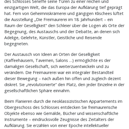
des Schlosses Seneffe seine Türen zu einer reichen und
einzigartigen Welt, die das Europa der Aufklärung tief geprägt
hat. Fern von Geheimniskrämerei und gängigen Klischees lüftet
die Ausstellung „Die Freimaurerei im 18. Jahrhundert – ein
Raum der Geselligkeit“ den Schleier über die Logen als Orte der
Begegnung, des Austauschs und der Debatte, an denen sich
Adelige, Gelehrte, Künstler, Geistliche und Reisende
begegneten.
Der Austausch von Ideen an Orten der Geselligkeit
(Kaffeehäusern, Tavernen, Salons …) ermöglichte es der
damaligen Gesellschaft, sich weiterzuentwickeln und zu
verändern. Die Freimaurerei war ein integraler Bestandteil
dieser Bewegung – nach außen hin offen und zugleich dezent
diskret. Sie „revolutionierte“ den Platz, den jeder Einzelne in der
gesellschaftlichen Sphäre einnahm.
Beim Flanieren durch die neoklassizistischen Appartements im
Obergeschoss des Schlosses entdecken Sie freimaurerische
Objekte ebenso wie Gemälde, Bücher und wissenschaftliche
Instrumente – eindrucksvolle Zeugnisse des Zeitalters der
Aufklärung. Sie erzählen von einer Epoche intellektueller