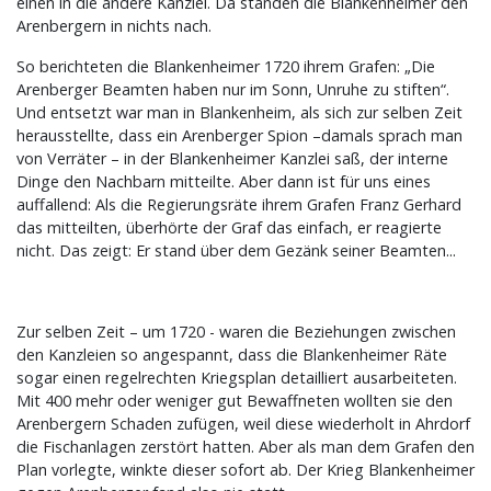
einen in die andere Kanzlei. Da standen die Blankenheimer den
Arenbergern in nichts nach.
So berichteten die Blankenheimer 1720 ihrem Grafen: „Die
Arenberger Beamten haben nur im Sonn, Unruhe zu stiften“.
Und entsetzt war man in Blankenheim, als sich zur selben Zeit
herausstellte, dass ein Arenberger Spion –damals sprach man
von Verräter – in der Blankenheimer Kanzlei saß, der interne
Dinge den Nachbarn mitteilte. Aber dann ist für uns eines
auffallend: Als die Regierungsräte ihrem Grafen Franz Gerhard
das mitteilten, überhörte der Graf das einfach, er reagierte
nicht. Das zeigt: Er stand über dem Gezänk seiner Beamten...
Zur selben Zeit – um 1720 - waren die Beziehungen zwischen
den Kanzleien so angespannt, dass die Blankenheimer Räte
sogar einen regelrechten Kriegsplan detailliert ausarbeiteten.
Mit 400 mehr oder weniger gut Bewaffneten wollten sie den
Arenbergern Schaden zufügen, weil diese wiederholt in Ahrdorf
die Fischanlagen zerstört hatten. Aber als man dem Grafen den
Plan vorlegte, winkte dieser sofort ab. Der Krieg Blankenheimer