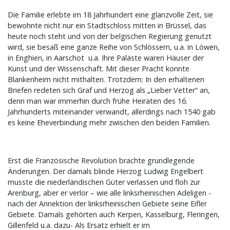
Die Familie erlebte im 18 Jahrhundert eine glanzvolle Zeit, sie
bewohnte nicht nur ein Stadtschloss mitten in Brüssel, das
heute noch steht und von der belgischen Regierung genutzt
wird, sie besaß eine ganze Reihe von Schlössern, u.a. in Löwen,
in Enghien, in Aarschot u.a. Ihre Paläste waren Häuser der
Kunst und der Wissenschaft. Mit dieser Pracht konnte
Blankenheim nicht mithalten. Trotzdem: In den erhaltenen
Briefen redeten sich Graf und Herzog als „Lieber Vetter“ an,
denn man war immerhin durch frühe Heiraten des 16.
Jahrhunderts miteinander verwandt, allerdings nach 1540 gab
es keine Eheverbindung mehr zwischen den beiden Familien.
Erst die Französische Revolution brachte grundlegende
Änderungen. Der damals blinde Herzog Ludwig Engelbert
musste die niederländischen Güter verlassen und floh zur
Arenburg, aber er verlor – wie alle linksrheinischen Adeligen -
nach der Annektion der linksrheinischen Gebiete seine Eifler
Gebiete. Damals gehörten auch Kerpen, Kasselburg, Fleringen,
Gillenfeld u.a. dazu- Als Ersatz erhielt er im