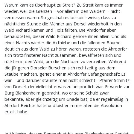
Warum kam es überhaupt zu Streit? Zu Streit kam es immer
wieder, weil die Grenzen - vor allem in den Wäldern - nicht
vermessen waren. So geschah es beispielsweise, dass zu
nächtlicher Stunde die Männer aus Dorsel wiederholt in den
Wald Richard kamen und Holz fällten. Die Ahrdorfer aber
behaupteten, dieser Wald Richard gehöre ihnen allein. Und als
eines Nachts wieder die Axthiebe und die fallenden Bäume
deutlich aus dem Wald zu hören waren, rotteten die Ahrdorfer
sich trotz finsterer Nacht zusammen, bewaffneten sich und
rückten in den Wald, um die Nachbarn zu vertreiben. Während
die jüngeren Dorseler Burschen sich rechtzeitig aus dem
Staube machten, geriet einer in Ahrdorfer Gefangenschaft: Es
war - und darüber staunte man nicht schlecht - Pfarrer Schmitz
von Dorsel, der vielleicht etwas zu unsportlich war. Er wurde zur
Burg Blankenheim gebracht, wo er seine Schuld zwar
bekannte, aber gleichzeitig um Gnade bat, da er regelmäßig in
Ahrdorf Beichte halte und bisher immer allen die Absolution
erteilt habe.
In Mülheim, dessen Banngebiet bis zum Blankenheimer Gericht