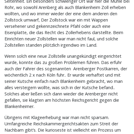
Seltenheit. Ein besonders schwieriger Ort war hier die Mühle bei
Rohr, wo sowohl Arenberg als auch Blankenheim Zoll erheben
wollten, und wo immer wieder der eine dem anderen den
Zollstock umwarf, Der Zollstock war ein mit Wappen
versehener und gekennzeichnete Pfahl oder auch eine
Eisenplatte, die das Recht des Zollerhebens darstellte. Beim
Einrichten neuer Zollstellen war man nicht faul, und solche
Zollstellen standen plötzlich irgendwo im Land.
Wenn solch eine neue Zollstelle unangekündigt eingerichtet
wurde, konnte das zu großen Problemen führen. Das erfuhr
auch der Fahrer des sogenannten Arenberger Postkarren, der
wöchentlich 2 x nach Köln fuhr.. Er wurde verhaftet und mit
seiner Kutsche einfach nach Blankenheim gebracht, wo man
alles versteigern wollte, was sich in der Kutsche befand..
Solches aber ließen sich dann wieder die Arenberger nicht
gefallen, sie klagten am höchsten Reichsgericht gegen die
Blankenheimer.
Übrigens mit Klageerhebung war man nicht sparsam.
Umfangreiche Reichskammergerichtsakten zum Streit der
Nachbarn gibt’s. Die kurioseste ist vielleicht ein Prozess um