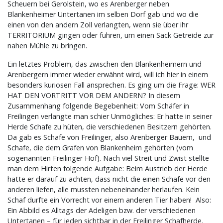
Scheuern bei Gerolstein, wo es Arenberger neben
Blankenheimer Untertanen im selben Dorf gab und wo die
einen von den andern Zoll verlangten, wenn sie über ihr
TERRITORIUM gingen oder fuhren, um einen Sack Getreide zur
nahen Mühle zu bringen.
Ein letztes Problem, das zwischen den Blankenheimern und
Arenbergern immer wieder erwähnt wird, will ich hier in einem
besonders kuriosen Fall ansprechen. Es ging um die Frage: WER
HAT DEN VORTRITT VOR DEM ANDERN? In diesem
Zusammenhang folgende Begebenheit: Vom Schäfer in
Freilingen verlangte man schier Unmögliches: Er hatte in seiner
Herde Schafe zu hüten, die verschiedenen Besitzern gehörten.
Da gab es Schafe von Freilinger, also Arenberger Bauern, und
Schafe, die dem Grafen von Blankenheim gehörten (vom
sogenannten Freilinger Hof). Nach viel Streit und Zwist stellte
man dem Hirten folgende Aufgabe: Beim Austrieb der Herde
hatte er darauf zu achten, dass nicht die einen Schafe vor den
anderen liefen, alle mussten nebeneinander herlaufen. Kein
Schaf durfte ein Vorrecht vor einem anderen Tier haben! Also:
Ein Abbild es Alltags der Adeligen bzw. der verschiedenen
Untertanen – für jeden sichtbar in der Freilinger Schafherde.