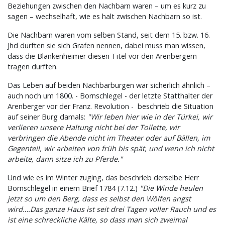
Beziehungen zwischen den Nachbarn waren – um es kurz zu
sagen – wechselhaft, wie es halt zwischen Nachbarn so ist.
Die Nachbarn waren vom selben Stand, seit dem 15. bzw. 16.
Jhd durften sie sich Grafen nennen, dabei muss man wissen,
dass die Blankenheimer diesen Titel vor den Arenbergern
tragen durften.
Das Leben auf beiden Nachbarburgen war sicherlich ähnlich –
auch noch um 1800. - Bornschlegel - der letzte Statthalter der
Arenberger vor der Franz. Revolution - beschrieb die Situation
auf seiner Burg damals:
"Wir leben hier wie in der Türkei, wir
verlieren unsere Haltung nicht bei der Toilette, wir
verbringen die Abende nicht im Theater oder auf Bällen, im
Gegenteil, wir arbeiten von früh bis spät, und wenn ich nicht
arbeite, dann sitze ich zu Pferde."
Und wie es im Winter zuging, das beschrieb derselbe Herr
Bornschlegel in einem Brief 1784 (7.12.)
"Die Winde heulen
jetzt so um den Berg, dass es selbst den Wölfen angst
wird….Das ganze Haus ist seit drei Tagen voller Rauch und es
ist eine schreckliche Kälte, so dass man sich zweimal