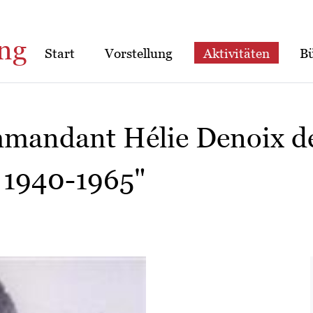
ng
Start
Vorstellung
Aktivitäten
B
mandant Hélie Denoix de
: 1940-1965"