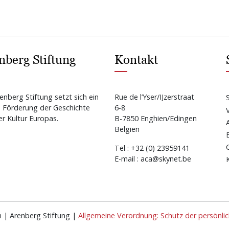
nberg Stiftung
Kontakt
enberg Stiftung setzt sich ein
Rue de l’Yser/IJzerstraat
e Förderung der Geschichte
6-8
r Kultur Europas.
B-7850 Enghien/Edingen
Belgien
Tel : +32 (0) 23959141
E-mail : aca@skynet.be
n | Arenberg Stiftung |
Allgemeine Verordnung: Schutz der persönli