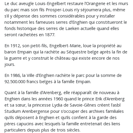
Le duc aveugle Louis-Engelbert restaure l’Orangerie et les murs
du parc mais son fils Prosper-Louis n’y séjournera plus, même
s’il y dépense des sommes considérables pour y installer
notamment les fameuses serres d’Enghien qui constitueront le
fonds historique des serres de Laeken actuelle quand elles
seront rachetées en 1877.
En 1912, son petit-fils, Engelbert-Marie, loue la propriété au
baron Empain qui la rachète au Séquestre belge après la fin de
la guerre et y construit le château qui existe encore de nos
jours.
En 1986, la Ville d’Enghien rachète le parc pour la somme de
92.500.000 francs belges à la famille Empain.
Quant à la famille d’Arenberg, elle réapparaît de nouveau à
Enghien dans les années 1960 quand le prince Erik d’Arenberg
et sa sœur, la princesse Lydia de Savoie-Gênes créent l’asbl
Studium Arenbergense pour s’occuper des archives familiales
qu’ils déposent à Enghien et qu’ils confient à la garde des
pères capucins avec lesquels la famille entretenait des liens
particuliers depuis plus de trois siècles.