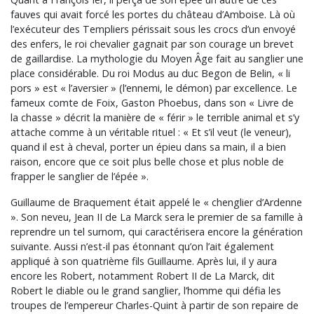
fauves qui avait forcé les portes du château d’Amboise. Là où
l’exécuteur des Templiers périssait sous les crocs d’un envoyé
des enfers, le roi chevalier gagnait par son courage un brevet
de gaillardise. La mythologie du Moyen Âge fait au sanglier une
place considérable. Du roi Modus au duc Begon de Belin, « li
pors » est « l’aversier » (l’ennemi, le démon) par excellence. Le
fameux comte de Foix, Gaston Phoebus, dans son « Livre de
la chasse » décrit la manière de « férir » le terrible animal et s’y
attache comme à un véritable rituel : « Et s’il veut (le veneur),
quand il est à cheval, porter un épieu dans sa main, il a bien
raison, encore que ce soit plus belle chose et plus noble de
frapper le sanglier de l’épée ».
Guillaume de Braquement était appelé le « chenglier d’Ardenne
». Son neveu, Jean II de La Marck sera le premier de sa famille à
reprendre un tel surnom, qui caractérisera encore la génération
suivante. Aussi n’est-il pas étonnant qu’on l’ait également
appliqué à son quatrième fils Guillaume. Après lui, il y aura
encore les Robert, notamment Robert II de La Marck, dit
Robert le diable ou le grand sanglier, l’homme qui défia les
troupes de l’empereur Charles-Quint à partir de son repaire de