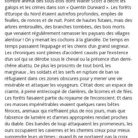
sombre animal des sous-bois dont Walter Scott a décrit les
galops et les crimes dans son « Quentin Durward ». Les forêts
d’Europe du Nord étaient autrefois profondes, emplies de
feuilles, de ronces et de nuit. Point de hautes futaies, mais des
arbres embrouillés, des branches tombées, des bois morts
que venaient régulièrement ramasser les paysans des villages
alentour ! On y menait les cochons à la glandée. De temps en
temps passaient l’équipage et les chiens d’un grand seigneur.
Les chroniques sont pleines d’accident causés par l’existence
d’un sol qui se dérobe sous le cheval ou la présence d’un demi-
chêne abattu. De plus les proscrits de tout bord, les
marginaux , les soldats et les serfs en rupture de ban se
réfugiaient dans ces zones obscures pour y mener une vie
misérable et attaquer les voyageurs. C’était donc un espace de
crainte, à peine entrecoupé de clairières, de licornes et de fées.
Les forêts faisaient partie du royaume de l’inconscient. Et dans
ces masses impénétrables vivaient quelques rares bêtes
féroces, animaux qui n’effraient plus de nos jours, mais que
l’absence de lumière et d’armes appropriées rendait proches
du diable. Des bandes de loup attaquaient les promeneurs, les
ours occupaient les cavernes et les chemins creux pour mieux
surprendre leurs victimes ; quand ils ne portaient pas la croix