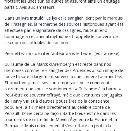
frottent les unes sur les autres et assurent ainsi un affûtage
parfait. Avis aux amateurs.
Dans un livre intitulé ‘ Le lys et le sanglier’, écrit par le marquis
de Trazegnies, la recherche des sources historiques ayant été
effectuée par le signataire de ces lignes, l’auteur rend
hommage à cet animal mythique et rappelle le souvenir de
ceux qu’on a affublés de son nom.
Permettez-moi de citer l’auteur dans le texte : (voir annexe)
Guillaume de La Marck d’Arembergh est resté dans nos
mémoires comme le « sanglier des Ardennes ». Son image de
fauve hirsute a largement survécu à une carrière tourmentée.
Et pourtant jamais ses contemporains ne le connurent
autrement que sous le sobriquer de « Guillaume à la barbe ».
Peut-être ce souvenir effrayé, mêlé aux aventures conjugales
de Henry VIII et à d’autres poussières de la conscience
populaire, a-t-il mené directement au célèbre conte de
Perrault. D’une certaine façon Barbe bleue est né dans les
tourments de cette fin de Moyen Âge entre la France et la
Germanie. Mais curieusement il s’est effacé au profit du