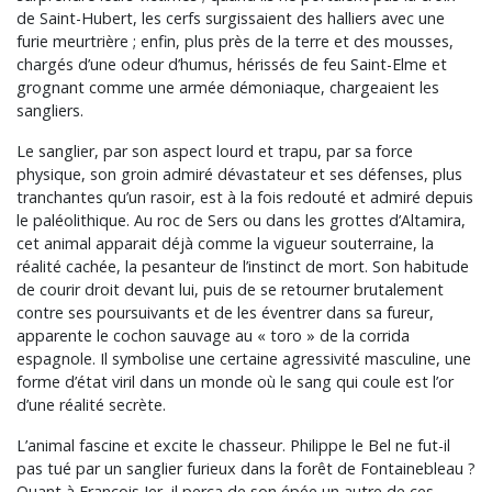
de Saint-Hubert, les cerfs surgissaient des halliers avec une
furie meurtrière ; enfin, plus près de la terre et des mousses,
chargés d’une odeur d’humus, hérissés de feu Saint-Elme et
grognant comme une armée démoniaque, chargeaient les
sangliers.
Le sanglier, par son aspect lourd et trapu, par sa force
physique, son groin admiré dévastateur et ses défenses, plus
tranchantes qu’un rasoir, est à la fois redouté et admiré depuis
le paléolithique. Au roc de Sers ou dans les grottes d’Altamira,
cet animal apparait déjà comme la vigueur souterraine, la
réalité cachée, la pesanteur de l’instinct de mort. Son habitude
de courir droit devant lui, puis de se retourner brutalement
contre ses poursuivants et de les éventrer dans sa fureur,
apparente le cochon sauvage au « toro » de la corrida
espagnole. Il symbolise une certaine agressivité masculine, une
forme d’état viril dans un monde où le sang qui coule est l’or
d’une réalité secrète.
L’animal fascine et excite le chasseur. Philippe le Bel ne fut-il
pas tué par un sanglier furieux dans la forêt de Fontainebleau ?
Quant à François Ier, il perça de son épée un autre de ces