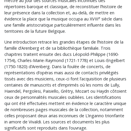
mettre au jour des sources musicales inconnues des
répertoires baroque et classique, de reconstituer l’histoire de
leur présence dans la collection et, au-delà, de mettre en
e
évidence la place que la musique occupa au XVIII
siècle dans
une famille aristocratique particulièrement influente dans les
territoires de la future Belgique.
Une introduction retrace les grandes étapes de l’histoire de la
famille d’Arenberg et de sa bibliothèque familiale. Trois
chapitres traitent ensuite des ducs Léopold-Philippe (1690-
1754), Charles-Marie-Raymond (1721-1778) et Louis-Engelbert
(1750-1820) d’Arenberg. Dans la foulée de concerts, de
représentations d’opéras mais aussi de contacts privilégiés
tissés avec des musiciens, ceux-ci font l’acquisition de plusieurs
centaines de manuscrits et d’imprimés où les noms de Lully,
Haendel, Pergolesi, Paisiello, Grétry, Mozart ou Haydn côtoient
ceux de personnalités musicales oubliées. Les identifications
qui ont été effectuées mettent en évidence le caractère unique
de nombreuses pages musicales de la collection, notamment
celles proposant deux arias inconnues de L’inganno trionfante
in amore de Vivaldi. Les sources et documents les plus
significatifs sont reproduits dans l’ouvrage.