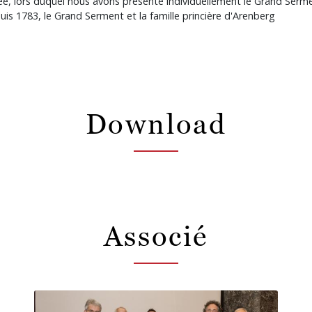
soirée, lors duquel nous avons présenté individuellement le Grand Serm
epuis 1783, le Grand Serment et la famille princière d'Arenberg
Download
Associé