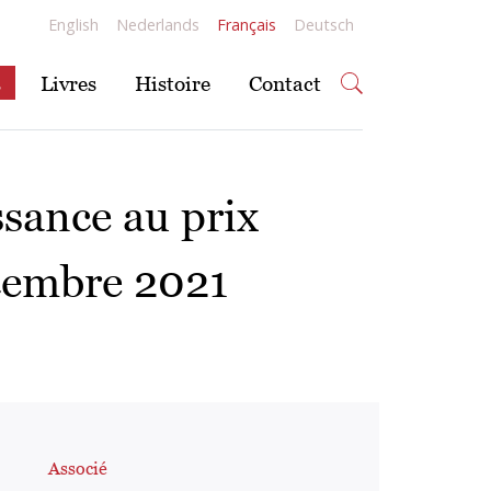
English
Nederlands
Français
Deutsch
s
Livres
Histoire
Contact
ssance au prix
écembre 2021
Associé