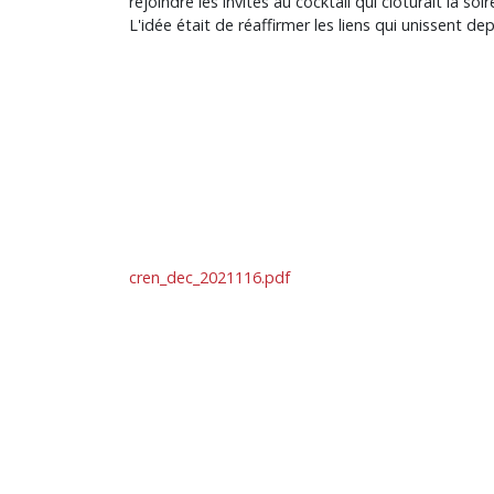
rejoindre les invités au cocktail qui clôturait la 
L'idée était de réaffirmer les liens qui unissent d
cren_dec_2021116.pdf