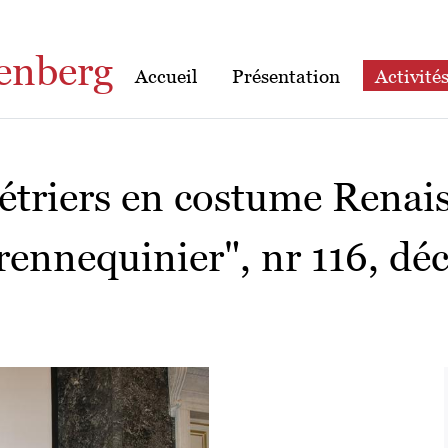
enberg
Accueil
Présentation
Activité
étriers en costume Renai
rennequinier", nr 116, d