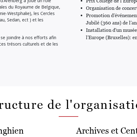
 d’Arenberg a joué un rôle
Prix Collège de l’Euro
érales du Royaume de Belgique,
Organisation de concer
nie-Westphalie), les Cercles
Promotion d'événement
u, Sedan, ect ) et les
Jubilé (360 ans) de l'a
Installation d'un musé
se joindre à nos efforts afin
l'Europe (Bruxelles): e
es trésors culturels et de les
.
ructure de l'organisat
nghien
Archives et Cen