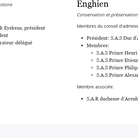
Enghien
stoire
Conservation et préservation
Membres du conseil d'administr
k Eyskens, président
dent
Président: S.A.S Duc d
trateur-délégué
Membres:
S.A.S Prince Henri
S.A.S Prince Etien
S.A.S Prince Phili
S.A.S Prince Alexa
Membre associée:
S.A.R duchesse d’Aren