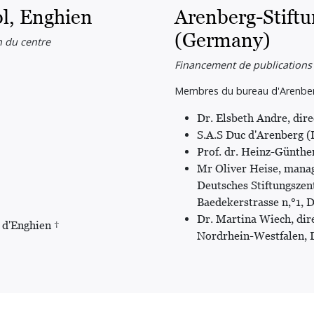
l, Enghien
Arenberg-Stift
(Germany)
n du centre
Financement de publications 
Membres du bureau d'Arenber
Dr. Elsbeth Andre, dir
S.A.S Duc d'Arenberg (
Prof. dr. Heinz-Günther
Mr Oliver Heise, manag
Deutsches Stiftungsze
Baedekerstrasse n,°1, 
Dr. Martina Wiech, dir
 d'Enghien †
Nordrhein-Westfalen, 