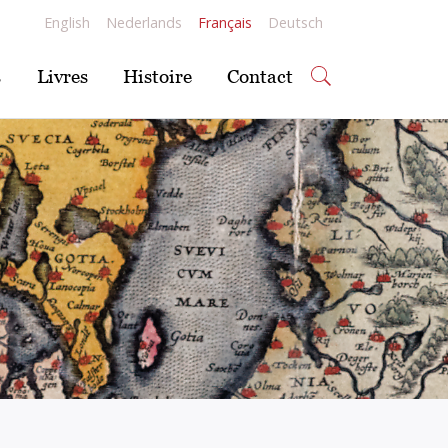
English
Nederlands
Français
Deutsch
s
Livres
Histoire
Contact