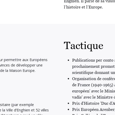
Enghien. Il parle de sa visi
l’histoire et l’Europe.
Tactique
pour permettre aux Européens
Publications per conto 
ovinces de développer une
prochainement promotio
n de la Maison Europe.
scientifique donnant un
Organisation de confér
de France (1940-1965) a
européen' avec le Mini
vadis' avec le Ministr
Prix d'Histoire 'Duc d'
sitaire (par exemple
Prix Européen Arenber
la Ville d’Enghien et 52 villes