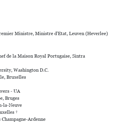
remier Ministre, Ministre d'Etat, Leuven (Heverlee)
f de la Maison Royal Portugaise, Sintra
ersity, Washington D.C.
le, Bruxelles
nvers - UA
pe, Bruges
in-la-Neuve
uxelles †
ms Champagne-Ardenne