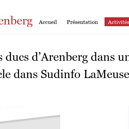
enberg
Accueil
Présentation
Activité
s ducs d’Arenberg dans u
icle dans Sudinfo LaMeuse