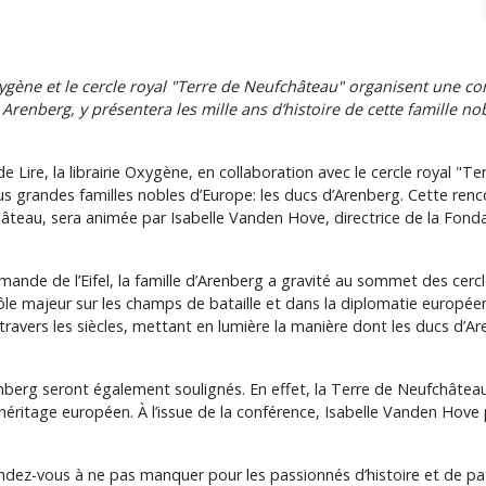
Oxygène et le cercle royal "Terre de Neufchâteau" organisent une co
Arenberg, y présentera les mille ans d’histoire de cette famille n
e Lire, la librairie Oxygène, en collaboration avec le cercle royal "
plus grandes familles nobles d’Europe: les ducs d’Arenberg. Cette ren
château, sera animée par Isabelle Vanden Hove, directrice de la Fon
mande de l’Eifel, la famille d’Arenberg a gravité au sommet des cerc
rôle majeur sur les champs de bataille et dans la diplomatie europ
vers les siècles, mettant en lumière la manière dont les ducs d’Aren
enberg seront également soulignés. En effet, la Terre de Neufchâteau
héritage européen. À l’issue de la conférence, Isabelle Vanden Hove
ndez-vous à ne pas manquer pour les passionnés d’histoire et de pa