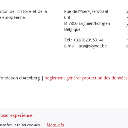
ion de l'histoire et de la
Rue de l’Yser/IJzerstraat
re européenne.
6-8
B-7850 Enghien/Edingen
Belgique
Tel : +32(0)23959141
E-mail : aca@skynet.be
 Fondation d'Arenberg |
Règlement général: protection des données 
 user experience.
sent for us to set cookies.
More info