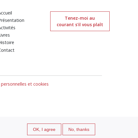
Accueil
Tenez-moi au
Présentation
courant s'il vous plaît
Activités
Livres
Histoire
Contact
personnelles et cookies
OK, I agree
No, thanks