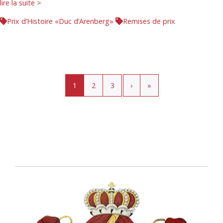
lire la suite >
Prix d’Histoire «Duc d’Arenberg»
Remises de prix
Pagination
Page courante
Page
Page
›
»
1
2
3
›
»