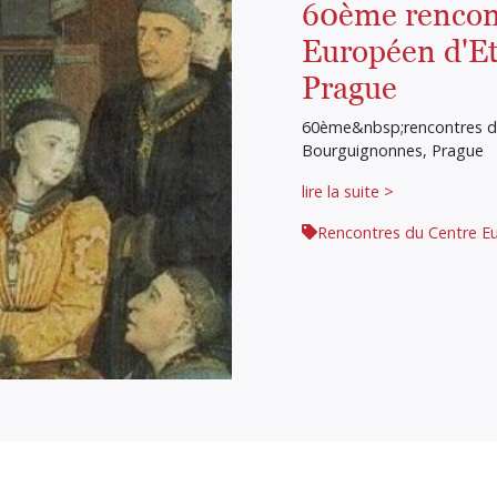
60ème rencon
Européen d'E
Prague
60ème&nbsp;rencontres d
Bourguignonnes, Prague
lire la suite >
Rencontres du Centre E