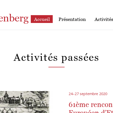
enberg
Accueil
Présentation
Activité
Activités passées
24–27 septembre 2020
61ème rencont
Européen d’E