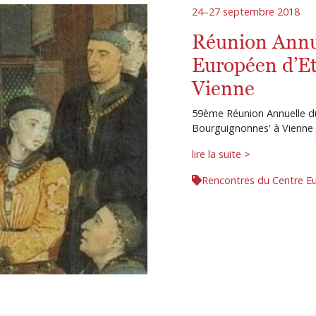
24–27 septembre 2018
Réunion Annu
Européen d’E
Vienne
59ème Réunion Annuelle d
Bourguignonnes' à Vienne
lire la suite >
Rencontres du Centre E