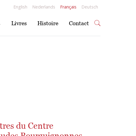
English
Nederlands
Français
Deutsch
s
Livres
Histoire
Contact
res du Centre
tudes Bourguignonnes,