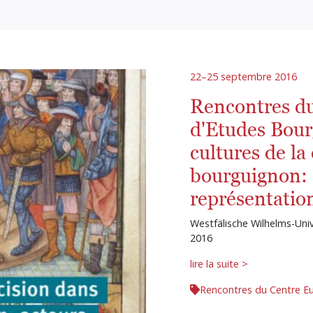
22–25 septembre 2016
Rencontres d
d'Etudes Bour
cultures de la
bourguignon: a
représentatio
Westfälische Wilhelms-Uni
2016
lire la suite >
Rencontres du Centre E