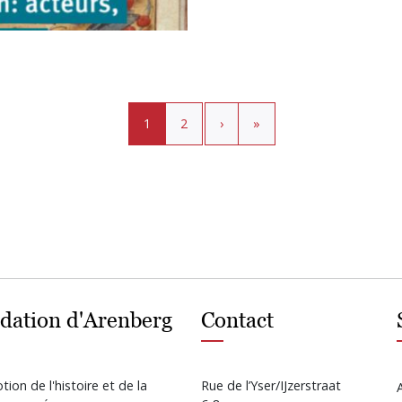
Page courante
Page
›
»
1
2
›
»
dation d'Arenberg
Contact
ion de l'histoire et de la
Rue de l’Yser/IJzerstraat