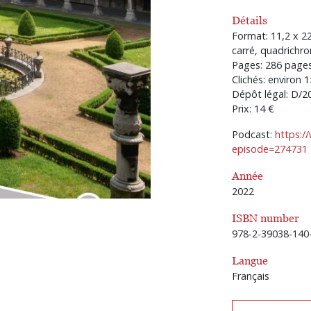
Détails
Format: 11,2 x 22
carré, quadrichr
Pages: 286 page
Clichés: environ 1
Dépôt légal: D/2
Prix: 14 €
Podcast:
https://
episode=274731
Année
2022
ISBN number
978-2-39038-140
Langue
Français