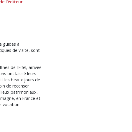
de l'éditeur
e guides à
tiques de visite, sont
nes de l’Eifel, arrivée
ns ont laissé leurs
it les beaux jours de
Loin de recenser
 lieux patrimoniaux,
lemagne, en France et
ne vocation