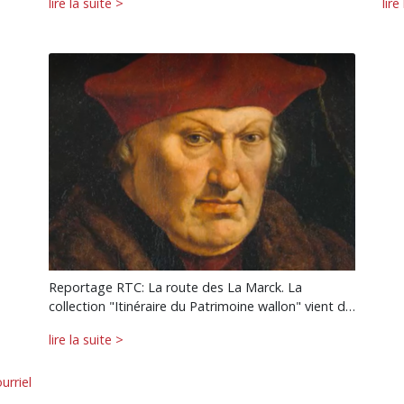
lire la suite >
lire
Reportage RTC: La route des La Marck. La
collection "Itinéraire du Patrimoine wallon" vient d…
lire la suite >
urriel