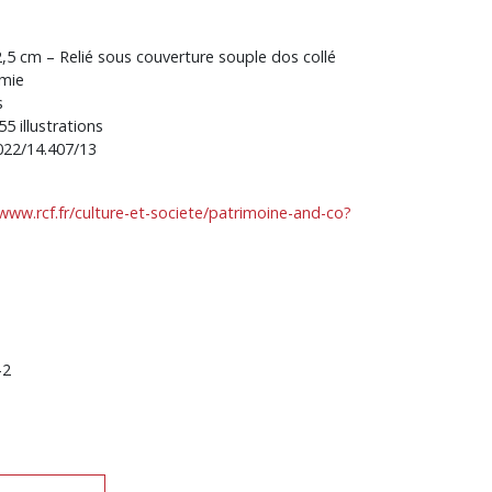
,5 cm – Relié sous couverture souple dos collé
omie
s
55 illustrations
022/14.407/13
www.rcf.fr/culture-et-
societe/patrimoine-and-co?
-2