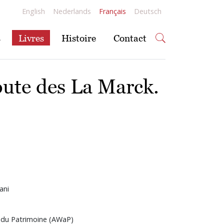
English
Nederlands
Français
Deutsch
s
Livres
Histoire
Contact
oute des La Marck.
ani
 du Patrimoine (AWaP)