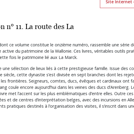
Site Internet 
n n° 11. La route des La
 dont ce volume constitue le onzième numéro, rassemble une série d
active du patrimoine de la Wallonie. Ces livres, véritables outils pra
tte fois le patrimoine lié aux La Marck.
une sélection de lieux liés à cette prestigieuse famille. Issue des colli
siècle, cette dynastie s’est divisée en sept branches dont les rejeto
 les frontières. Seigneurs, comtes, ducs, évêques et cardinaux ont fa
e sang coule encore aujourd’hui dans les veines des ducs d’Arenberg. 
livre met l’accent sur les plus emblématiques d’entre elles. Outre ces
 et de centres d’interprétation belges, avec des incursions en Al
 pratiques destinés à l’organisation des visites, il s’inscrit dans u