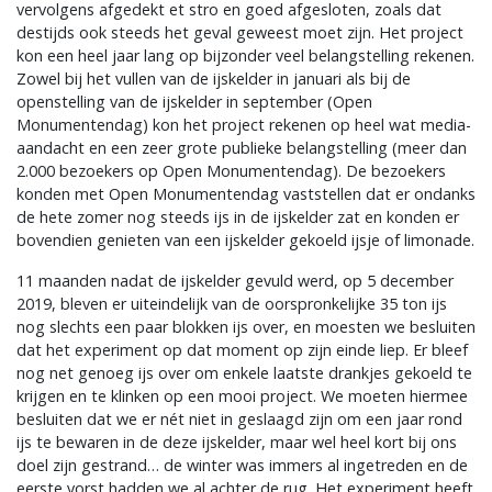
vervolgens afgedekt et stro en goed afgesloten, zoals dat
destijds ook steeds het geval geweest moet zijn. Het project
kon een heel jaar lang op bijzonder veel belangstelling rekenen.
Zowel bij het vullen van de ijskelder in januari als bij de
openstelling van de ijskelder in september (Open
Monumentendag) kon het project rekenen op heel wat media-
aandacht en een zeer grote publieke belangstelling (meer dan
2.000 bezoekers op Open Monumentendag). De bezoekers
konden met Open Monumentendag vaststellen dat er ondanks
de hete zomer nog steeds ijs in de ijskelder zat en konden er
bovendien genieten van een ijskelder gekoeld ijsje of limonade.
11 maanden nadat de ijskelder gevuld werd, op 5 december
2019, bleven er uiteindelijk van de oorspronkelijke 35 ton ijs
nog slechts een paar blokken ijs over, en moesten we besluiten
dat het experiment op dat moment op zijn einde liep. Er bleef
nog net genoeg ijs over om enkele laatste drankjes gekoeld te
krijgen en te klinken op een mooi project. We moeten hiermee
besluiten dat we er nét niet in geslaagd zijn om een jaar rond
ijs te bewaren in de deze ijskelder, maar wel heel kort bij ons
doel zijn gestrand… de winter was immers al ingetreden en de
eerste vorst hadden we al achter de rug. Het experiment heeft