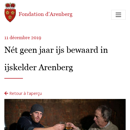
Aller au contenu principal
Fondation d'Arenberg
11 décembre 2019
Nét geen jaar ijs bewaard in
ijskelder Arenberg
Retour à l'aperçu