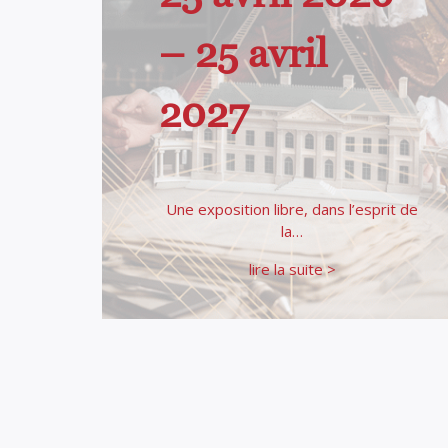
– 25 avril
2027
Une exposition libre, dans l’esprit de
la…
lire la suite >