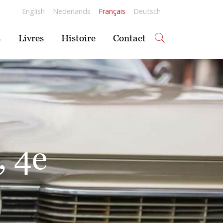
English
Nederlands
Français
Deutsch
s
Livres
Histoire
Contact
nc-
IIe
 de