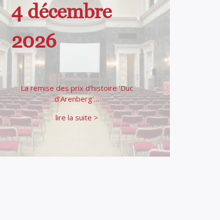
4 décembre
2026
La remise des prix d'histoire 'Duc
d'Arenberg'…
lire la suite >