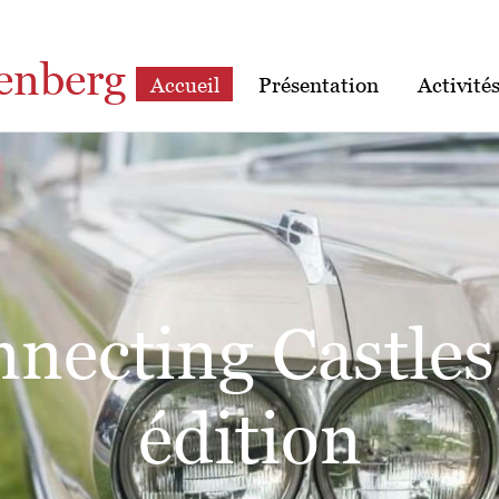
enberg
Accueil
Présentation
Activité
position: La fra
çonnerie au XVI
ècle - un espace
sociabilité