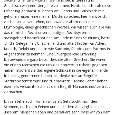
dachte ich anders – Latein während sechs (Jahre) und
Griechisch während vier Jahre zu lernen. Heute bin ich froh diese
Erfahrung gemacht zu haben weil Latein und Griechisch mir
geholfen haben eine meiner Muttersprachen, hier Französich,
viel besser zu verstehen, und zwar vor allem dank der
Etymologie, eines griechischen Wortes. Wir wissen auch alle wie
das römische Recht unsere heutigen Rechtsysteme
massgebend beeinflusst hat. Am Ende meines Studiums, hatte
ich die Gelegenheit Griechenland und alte Städten wir Athen,
Korinth, Delphi und Inseln wie Santorin, Rhodos und Patmos in
Augenschein zu nehmen. Eine unvergessliche Erfahrung.
Ich bewundere ganz besonders die alten Griechen. Sie waren
die ersten Menschen die uns das Konzept “Freiheit” gegeben
haben, insofern sie das eigene Schicksal in die eigenen Hände
frühzeitig genommen haben. Ich denke hier an Begriffe
“Anthropozentrismus” und “Demokratie”. Meine Lehrer haben
ebenfalls versucht mich mit dem Begriff ‘Humanismus’ vertraut
zu machen.
Ich verstehe auch Humanismus als Sehnsucht nach dem
Schönen, nach dem Feinen und nach dem Ausgeglichenen in
unserem Menschenleben und bedauere sehr, dass wir von dem