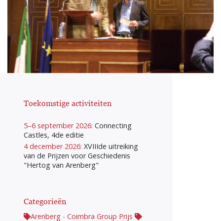
Toekomstige activiteiten
5–6 september 2026:
Connecting
Castles, 4de editie
4 december 2026:
XVIIIde uitreiking
van de Prijzen voor Geschiedenis
"Hertog van Arenberg"
Categorieën
Arenberg - Coimbra Group Prijs