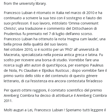
from the university library.
Francesco Lubian é ritornato in Italia nel marzo di 2010 e ha
continuato a scrivere la sua tesi con il sostegno e l’aiuto dei
suoi professori. Il suo lavoro, intitolato ‘Omnia conveniunt
Christo’, una traduzione e commento del Dittochaeon di
Prudentius fu premiato nel 7 di luglio dell’anno scorso.
Francesco Lubian ha ottenuto la nota ‘magna cum laude’, una
bella prova della qualità del suo lavoro.
Nel ottobre 2010, si é iscritto per un ‘PhD’ all’ università di
Macerata, specializzata nella poesia antica greca e latina. Fu
scelto per ricevere una borsa di studio. Vorrebbe fare una
ricerca sugli altri autori di quest’època, per esempio Paulinus
de Nola, Ps Claudian e Elpidius Rusticus ; dopo vorrebbe fare il
primo sunto dello stilo e del contenuto di questo génere
letterario, di cui l’esistenza era ancora contestata fin’adesso
Per questi ottimi raggioni, il comitato scientifico del premio
Arenberg Coimbra ha deciso di attribuirLe il Arenberg Coimbra
2011.
Molti auguri a Lei, Francesco Lubian ! Speriamo tutti leggere il