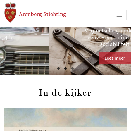
Overslaan en naar de inhoud gaan
Arenberg Stichting
Tentoonstelling:
Vrijmetselarij in de 18de
eeuw - een ruimte van
sociabiliteit
Lees meer
In de kijker