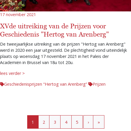
17 november 2021
XVde uitreiking van de Prijzen voor
Geschiedenis "Hertog van Arenberg"
De tweejaarlijkse uitreiking van de prijzen "Hertog van Arenberg"
werd in 2020 een jaar uitgesteld. De plechtigheid vond uiteindelijk
plaats op woensdag 17 november 2021 in het Paleis der
Academiën in Brussel van 18u tot 20u.
lees verder >
Geschiedenisprijzen “Hertog van Arenberg”
Prijzen
Paginering
Huidige pagina
Pagina
Pagina
Pagina
Pagina
›
»
1
2
3
4
5
›
»