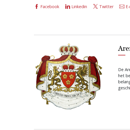
Facebook
Linkedin
Twitter
E-
Are
De Are
het b
belan
geschi