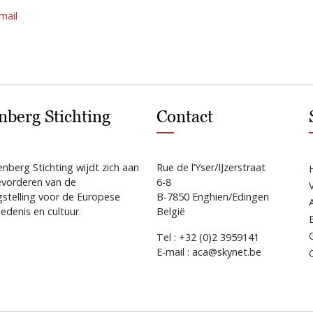
mail
nberg Stichting
Contact
nberg Stichting wijdt zich aan
Rue de l’Yser/IJzerstraat
evorderen van de
6-8
gstelling voor de Europese
B-7850 Enghien/Edingen
edenis en cultuur.
België
Tel : +32 (0)2 3959141
E-mail : aca@skynet.be