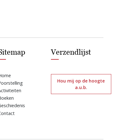
Sitemap
Verzendlijst
Home
Hou mij op de hoogte
Voorstelling
a.u.b.
Activiteiten
Boeken
Geschiedenis
Contact