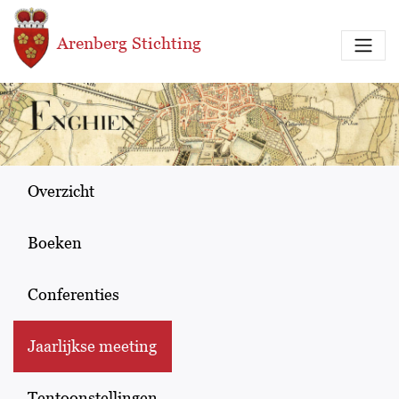
Overslaan en naar de inhoud gaan
Arenberg Stichting
Overzicht
Boeken
Conferenties
Jaarlijkse meeting
Tentoonstellingen