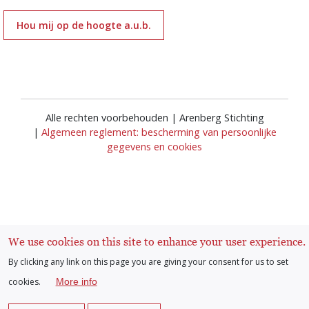
Hou mij op de hoogte a.u.b.
Alle rechten voorbehouden | Arenberg Stichting
|
Algemeen reglement: bescherming van persoonlijke
gegevens en cookies
We use cookies on this site to enhance your user experience.
Inloggen
User
By clicking any link on this page you are giving your consent for us to set
cookies.
More info
account