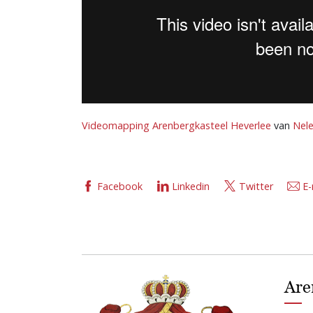
Videomapping Arenbergkasteel Heverlee
van
Nele
Facebook
Linkedin
Twitter
E-
Are