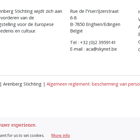
nberg Stichting wijdt zich aan
Rue de l’Yser/IJzerstraat
evorderen van de
6-8
gstelling voor de Europese
B-7850 Enghien/Edingen
edenis en cultuur.
België
Tel : +32 (0)2 3959141
E-mail : aca@skynet.be
| Arenberg Stichting |
Algemeen reglement: bescherming van persoo
 user experience.
sent for us to set cookies.
More info