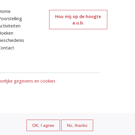
Home
Hou mij op de hoogte
Voorstelling
a.u.b.
Activiteiten
Boeken
Geschiedenis
Contact
nlijke gegevens en cookies
OK, I agree
No, thanks