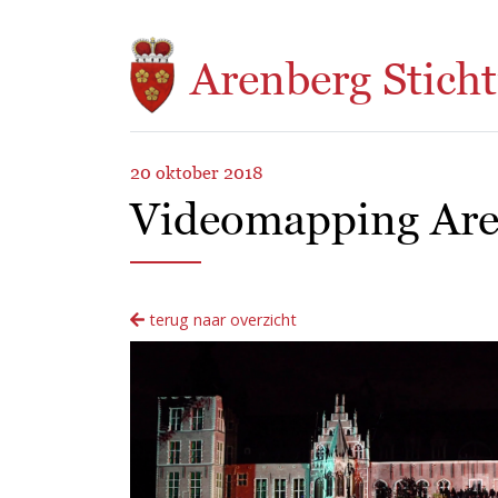
Overslaan en naar de inhoud gaan
Arenberg Sticht
20 oktober 2018
Videomapping Aren
terug naar overzicht