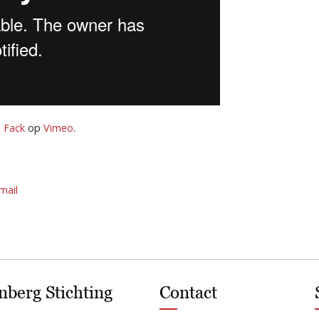
 Fack
op
Vimeo
.
mail
nberg Stichting
Contact