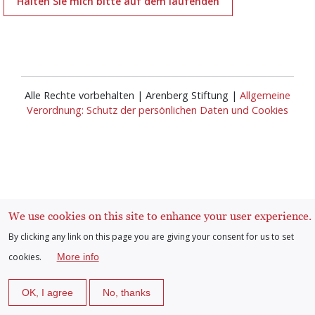
Halten Sie mich bitte auf dem laufenden
Alle Rechte vorbehalten | Arenberg Stiftung |
Allgemeine
Verordnung: Schutz der persönlichen Daten und Cookies
Anmelden
We use cookies on this site to enhance your user experience.
User
By clicking any link on this page you are giving your consent for us to set
cookies.
More info
account
OK, I agree
No, thanks
menu