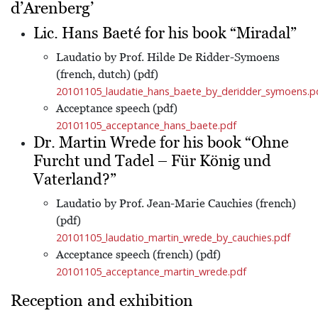
d’Arenberg’
Lic. Hans Baeté for his book “Miradal”
Laudatio by Prof. Hilde De Ridder-Symoens
(french, dutch) (pdf)
20101105_laudatie_hans_baete_by_deridder_symoens.p
Acceptance speech (pdf)
20101105_acceptance_hans_baete.pdf
Dr. Martin Wrede for his book “Ohne
Furcht und Tadel – Für König und
Vaterland?”
Laudatio by Prof. Jean-Marie Cauchies (french)
(pdf)
20101105_laudatio_martin_wrede_by_cauchies.pdf
Acceptance speech (french) (pdf)
20101105_acceptance_martin_wrede.pdf
Reception and exhibition