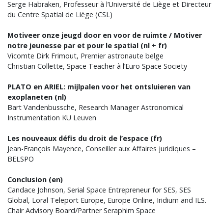
Serge Habraken, Professeur à l’Université de Liège et Directeur
du Centre Spatial de Liège (CSL)
Motiveer onze jeugd door en voor de ruimte / Motiver
notre jeunesse par et pour le spatial (nl + fr)
Vicomte Dirk Frimout, Premier astronaute belge
Christian Collette, Space Teacher à l’Euro Space Society
PLATO en ARIEL: mijlpalen voor het ontsluieren van
exoplaneten (nl)
Bart Vandenbussche, Research Manager Astronomical
Instrumentation KU Leuven
Les nouveaux défis du droit de l’espace (fr)
Jean-François Mayence, Conseiller aux Affaires juridiques –
BELSPO
Conclusion (en)
Candace Johnson, Serial Space Entrepreneur for SES, SES
Global, Loral Teleport Europe, Europe Online, Iridium and ILS.
Chair Advisory Board/Partner Seraphim Space