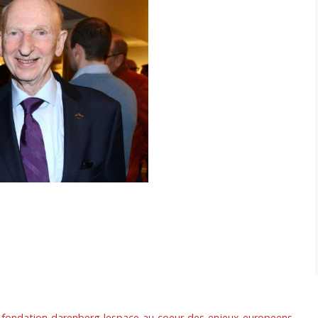
la-fondation-darenberg-lespace-au-coeur-des-enjeux-europeens