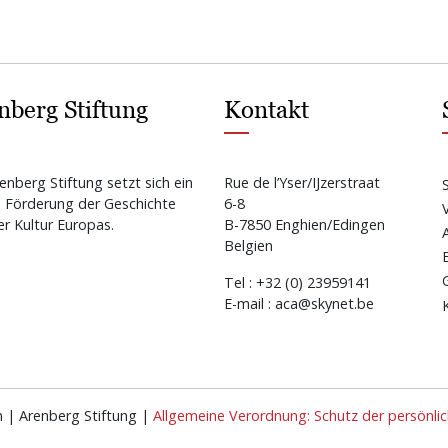
nberg Stiftung
Kontakt
enberg Stiftung setzt sich ein
Rue de l’Yser/IJzerstraat
e Förderung der Geschichte
6-8
r Kultur Europas.
B-7850 Enghien/Edingen
Belgien
Tel : +32 (0) 23959141
E-mail : aca@skynet.be
n | Arenberg Stiftung |
Allgemeine Verordnung: Schutz der persönli