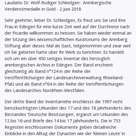
Laudatio Dr. Wolf-Rüdiger Schleidgen : Arenbergische
Verdienstmedaille in Gold - 2 Juni 2018
Sehr geehrter, lieber Dr. Schleidgen, Es freut uns Sie und Ihre
Frau in Edingen für eine kurze Zeit weil auf der Durchreise nach
der Picardie willkommen zu heissen. Sie haben wieder einmal an
der Sitzung des wissenschaftlichen Kuratoriums der Arenberg
Stiftung aber dieses Mal als Gast, teilgenommen und zwar weil
ich Sie gebeten hatte über Ihr Werk zu berichten. Es handelt
sich um ein über 450 seitiges Inventar des herzoglich
arenbergischen Archivs in Edingen. Der Band erscheint
gleichzeitig als Band n°124 in der Reihe der
Veröffenttlichungen der Landesarchivverwaltung Rheinland-
Pfalz und als Band n°64 in der Reihe der Veröffentlichungen
des Landesarchivs Nordrhein-Westfalen.
Der dritte Band der Inventarreihe erschliesst die 1997 nicht
berücksichtigten Urkunden des 17 und des 18 Jahrhunderts des
Bestandes ‘Deutsche Besitzungen’, ergänzt um Urkunden des
12 bis 16 und Briefe des 14 bis 17 Jahrhunderts. Die in 733
Regesten erschlossenen Dokumente geben detailreiche
Einblicke in den Alltag der Dynasten wie der ‘kleinen Leute’ in