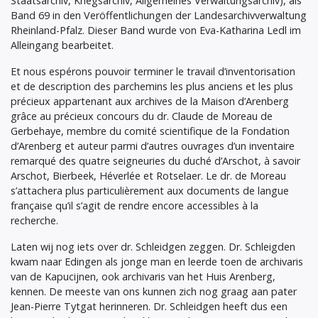
Staatsarchiv, Kriegsarchiv, Allgemeines Verwaltungsarchiv), als
Band 69 in den Veröffentlichungen der Landesarchivverwaltung
Rheinland-Pfalz. Dieser Band wurde von Eva-Katharina Ledl im
Alleingang bearbeitet.
Et nous espérons pouvoir terminer le travail d’inventorisation
et de description des parchemins les plus anciens et les plus
précieux appartenant aux archives de la Maison d’Arenberg
grâce au précieux concours du dr. Claude de Moreau de
Gerbehaye, membre du comité scientifique de la Fondation
d’Arenberg et auteur parmi d’autres ouvrages d’un inventaire
remarqué des quatre seigneuries du duché d’Arschot, à savoir
Arschot, Bierbeek, Héverlée et Rotselaer. Le dr. de Moreau
s’attachera plus particulièrement aux documents de langue
française qu’il s’agit de rendre encore accessibles à la
recherche.
Laten wij nog iets over dr. Schleidgen zeggen. Dr. Schleigden
kwam naar Edingen als jonge man en leerde toen de archivaris
van de Kapucijnen, ook archivaris van het Huis Arenberg,
kennen. De meeste van ons kunnen zich nog graag aan pater
Jean-Pierre Tytgat herinneren. Dr. Schleidgen heeft dus een