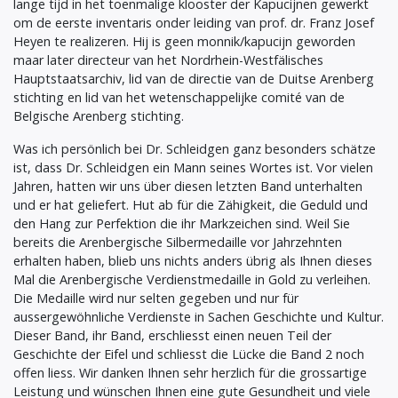
lange tijd in het toenmalige klooster der Kapucijnen gewerkt
om de eerste inventaris onder leiding van prof. dr. Franz Josef
Heyen te realizeren. Hij is geen monnik/kapucijn geworden
maar later directeur van het Nordrhein-Westfälisches
Hauptstaatsarchiv, lid van de directie van de Duitse Arenberg
stichting en lid van het wetenschappelijke comité van de
Belgische Arenberg stichting.
Was ich persönlich bei Dr. Schleidgen ganz besonders schätze
ist, dass Dr. Schleidgen ein Mann seines Wortes ist. Vor vielen
Jahren, hatten wir uns über diesen letzten Band unterhalten
und er hat geliefert. Hut ab für die Zähigkeit, die Geduld und
den Hang zur Perfektion die ihr Markzeichen sind. Weil Sie
bereits die Arenbergische Silbermedaille vor Jahrzehnten
erhalten haben, blieb uns nichts anders übrig als Ihnen dieses
Mal die Arenbergische Verdienstmedaille in Gold zu verleihen.
Die Medaille wird nur selten gegeben und nur für
aussergewöhnliche Verdienste in Sachen Geschichte und Kultur.
Dieser Band, ihr Band, erschliesst einen neuen Teil der
Geschichte der Eifel und schliesst die Lücke die Band 2 noch
offen liess. Wir danken Ihnen sehr herzlich für die grossartige
Leistung und wünschen Ihnen eine gute Gesundheit und viele