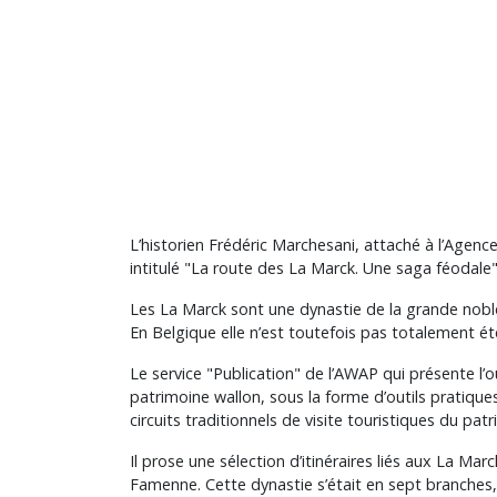
L’historien Frédéric Marchesani, attaché à l’Agenc
intitulé "La route des La Marck. Une saga féodale"
Les La Marck sont une dynastie de la grande nobles
En Belgique elle n’est toutefois pas totalement é
Le service "Publication" de l’AWAP qui présente l’
patrimoine wallon, sous la forme d’outils pratique
circuits traditionnels de visite touristiques du pat
Il prose une sélection d’itinéraires liés aux La Marc
Famenne. Cette dynastie s’était en sept branches,