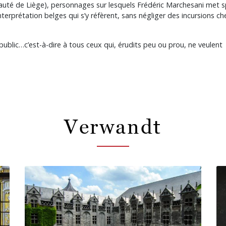
té de Liège), personnages sur lesquels Frédéric Marchesani met spéc
terprétation belges qui s’y réfèrent, sans négliger des incursions 
public…c’est-à-dire à tous ceux qui, érudits peu ou prou, ne veulent
Verwandt