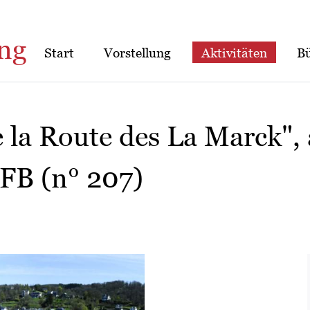
ng
Start
Vorstellung
Aktivitäten
B
 la Route des La Marck", 
FB (n° 207)