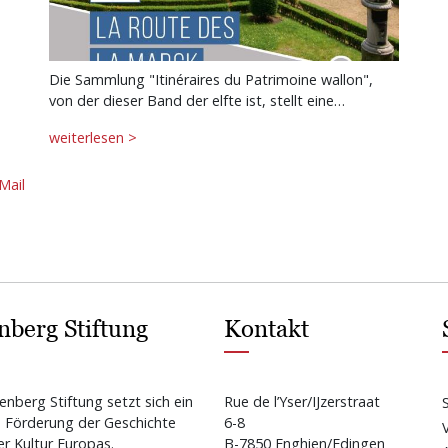
Die Sammlung "Itinéraires du Patrimoine wallon",
von der dieser Band der elfte ist, stellt eine…
weiterlesen >
Mail
nberg Stiftung
Kontakt
enberg Stiftung setzt sich ein
Rue de l’Yser/IJzerstraat
e Förderung der Geschichte
6-8
r Kultur Europas.
B-7850 Enghien/Edingen