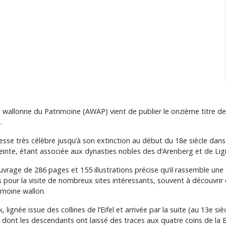
e wallonne du Patrimoine (AWAP) vient de publier le onzième titre de 
.
se très célèbre jusqu’à son extinction au début du 18e siècle dans c
teinte, étant associée aux dynasties nobles des d’Arenberg et de Lig
ouvrage de 286 pages et 155 illustrations précise qu’il rassemble une
s pour la visite de nombreux sites intéressants, souvent à découvrir 
rimoine wallon.
k, lignée issue des collines de l’Eifel et arrivée par la suite (au 13e s
 dont les descendants ont laissé des traces aux quatre coins de la B