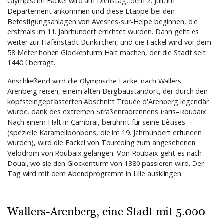
Olympische Fackel wird am Dienstag, dem 2. Juli, im
Departement ankommen und diese Etappe bei den
Befestigungsanlagen von Avesnes-sur-Helpe beginnen, die
erstmals im 11. Jahrhundert errichtet wurden. Dann geht es
weiter zur Hafenstadt Dünkirchen, und die Fackel wird vor dem
58 Meter hohen Glockenturm Halt machen, der die Stadt seit
1440 überragt.
Anschließend wird die Olympische Fackel nach Wallers-
Arenberg reisen, einem alten Bergbaustandort, der durch den
kopfsteingepflasterten Abschnitt Trouée d'Arenberg legendär
wurde, dank des extremen Straßenradrennens Paris–Roubaix.
Nach einem Halt in Cambrai, berühmt für seine Bêtises
(spezielle Karamellbonbons, die im 19. Jahrhundert erfunden
wurden), wird die Fackel von Tourcoing zum angesehenen
Velodrom von Roubaix gelangen. Von Roubaix geht es nach
Douai, wo sie den Glockenturm von 1380 passieren wird. Der
Tag wird mit dem Abendprogramm in Lille ausklingen.
Wallers-Arenberg, eine Stadt mit 5.000