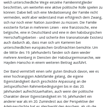
welch unterschiedliche Wege einzelne Familienmitglieder
beschritten, um weiterhin eine aktive politische Rolle spielen zu
können: Dabei ließ sich eine Mediatisierung der Familie nicht
vermeiden, wohl aber widerstand man erfolgreich dem Zwang,
sich nur noch einer Nation zuordnen zu müssen. Die Familie
existierte fortan in mehreren Linien - eine französische, eine
belgische, eine in Deutschland und eine in den habsburgischen
Herrschaftsgebieten - und sicherte ihre transnationale Existenz
auch dadurch ab, dass man sich um Karrieren bei
unterschiedlichen europäischen Großmächten bemühte. Um
die Mitte des 19. Jahrhunderts fanden sich dann wieder
mehrere Arenberg in Diensten der Habsburgermonarchie, wie
Hayden-Hanscho in einem weiteren Beitrag ausführt.
Der Band vermittelt einen sehr guten Eindruck davon, wie es
einer hochrangigen Adelsfamilie gelang, die eigene
Eigenständigkeit durch geschickte Anpassung an die
zeitspezifischen Rahmenbedingungen bis in das 20.
Jahrhundert aufrechtzuerhalten, auch wenn der politische
Charakter dieser Eigenständigkeit im 16. Jahrhundert ein
anderer war als im 20. Zumindest aus der Perspektive der
Adelsgeschichte hat es gleichwohl den Anschein, als ob die