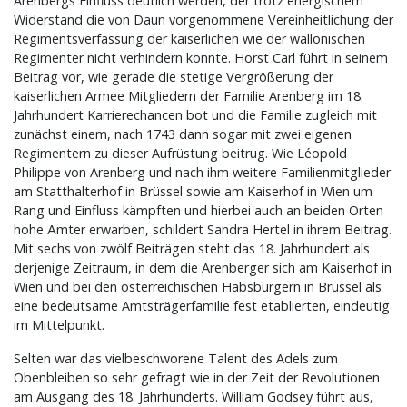
Arenbergs Einfluss deutlich werden, der trotz energischem
Widerstand die von Daun vorgenommene Vereinheitlichung der
Regimentsverfassung der kaiserlichen wie der wallonischen
Regimenter nicht verhindern konnte. Horst Carl führt in seinem
Beitrag vor, wie gerade die stetige Vergrößerung der
kaiserlichen Armee Mitgliedern der Familie Arenberg im 18.
Jahrhundert Karrierechancen bot und die Familie zugleich mit
zunächst einem, nach 1743 dann sogar mit zwei eigenen
Regimentern zu dieser Aufrüstung beitrug. Wie Léopold
Philippe von Arenberg und nach ihm weitere Familienmitglieder
am Statthalterhof in Brüssel sowie am Kaiserhof in Wien um
Rang und Einfluss kämpften und hierbei auch an beiden Orten
hohe Ämter erwarben, schildert Sandra Hertel in ihrem Beitrag.
Mit sechs von zwölf Beiträgen steht das 18. Jahrhundert als
derjenige Zeitraum, in dem die Arenberger sich am Kaiserhof in
Wien und bei den österreichischen Habsburgern in Brüssel als
eine bedeutsame Amtsträgerfamilie fest etablierten, eindeutig
im Mittelpunkt.
Selten war das vielbeschworene Talent des Adels zum
Obenbleiben so sehr gefragt wie in der Zeit der Revolutionen
am Ausgang des 18. Jahrhunderts. William Godsey führt aus,