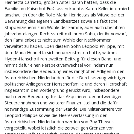
Henrietta Carretto, großen Anteil daran hatten, dass die
Familie am Kaiserhof Fuß fassen konnte. Katrin Keller informiert
anschaulich über die Rolle Maria Henriettas als Witwe bei der
Bewahrung des eigenen Landbesitzes sowie als faktische
Strippenzieherin zum Wohle der Familie, aber auch über ihren
jahrzehntelangen Rechtsstreit mit ihrem Sohn, der ihr vorwarf,
den Familienbesitz nicht zum Wohle der Nachkommen
verwaltet zu haben. Eben diesem Sohn Léopold Philippe, mit
dem Maria Henrietta sich herumzustreiten hatte, widmet
Hyden-Hanscho ihren zweiten Beitrag für diesen Band, und
nimmt dafür einen Perspektivenwechsel vor, indem nun
insbesondere die Bedeutung eines ranghohen Adligen in den
österreichischen Niederlanden für die Durchsetzung wichtiger
politischer Anliegen der Herrscherfamilie und deren Herrschaft
insgesamt in den Vordergrund gerückt wird, insbesondere
auch deren Bedeutung für das Akquirieren der notwendigen
Steuereinnahmen und weiterer Finanzmittel und die dafür
notwendige Zustimmung der Stände. Die Militärkarriere von
Léopold Philippe sowie die Heeresverfassung in den
österreichischen Niederlanden werden von Guy Thewes
vorgestellt, wobei letztlich die zeitweiligen Grenzen von