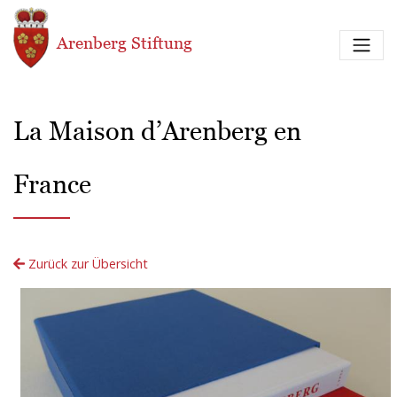
Direkt zum Inhalt
Arenberg Stiftung
La Maison d’Arenberg en
France
Zurück zur Übersicht