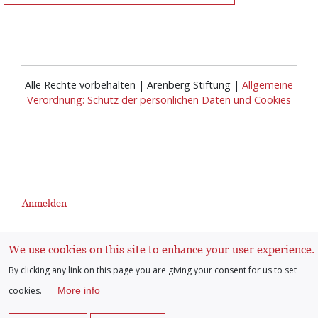
Alle Rechte vorbehalten | Arenberg Stiftung |
Allgemeine
Verordnung: Schutz der persönlichen Daten und Cookies
Anmelden
User
We use cookies on this site to enhance your user experience.
account
By clicking any link on this page you are giving your consent for us to set
cookies.
More info
menu