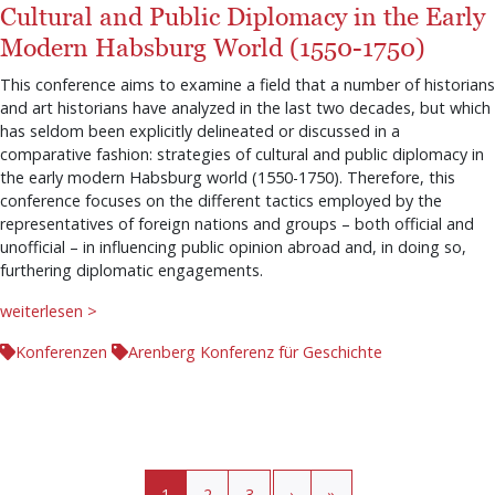
Cultural and Public Diplomacy in the Early
Modern Habsburg World (1550-1750)
This conference aims to examine a field that a number of historians
and art historians have analyzed in the last two decades, but which
has seldom been explicitly delineated or discussed in a
comparative fashion: strategies of cultural and public diplomacy in
the early modern Habsburg world (1550-1750). Therefore, this
conference focuses on the different tactics employed by the
representatives of foreign nations and groups – both official and
unofficial – in influencing public opinion abroad and, in doing so,
furthering diplomatic engagements.
weiterlesen >
Konferenzen
Arenberg Konferenz für Geschichte
Seitennummerierung
Aktuelle Seite
Seite
Seite
›
»
1
2
3
›
»