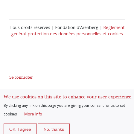
Tous droits réservés | Fondation d'Arenberg |
Règlement
général: protection des données personnelles et cookies
Se connecter
User
We use cookies on this site to enhance your user experience.
account
By clicking any link on this page you are giving your consent for us to set
cookies.
More info
menu
OK, I agree
No, thanks