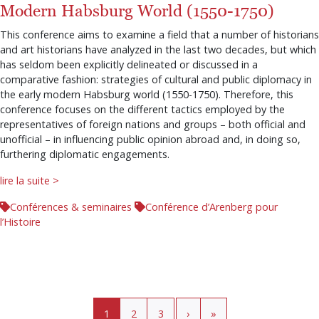
Modern Habsburg World (1550-1750)
This conference aims to examine a field that a number of historians
and art historians have analyzed in the last two decades, but which
has seldom been explicitly delineated or discussed in a
comparative fashion: strategies of cultural and public diplomacy in
the early modern Habsburg world (1550-1750). Therefore, this
conference focuses on the different tactics employed by the
representatives of foreign nations and groups – both official and
unofficial – in influencing public opinion abroad and, in doing so,
furthering diplomatic engagements.
lire la suite >
Conférences & seminaires
Conférence d’Arenberg pour
l’Histoire
Pagination
Page courante
Page
Page
›
»
1
2
3
›
»