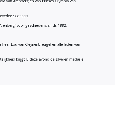
Joia van Arenberg en van Prinses Olympia van
everlee : Concert
 Arenberg’ voor geschiedenis sinds 1992.
e heer Lou van Cleynenbreugel en alle leden van
lijkheid krijgt U deze avond de zilveren medaille