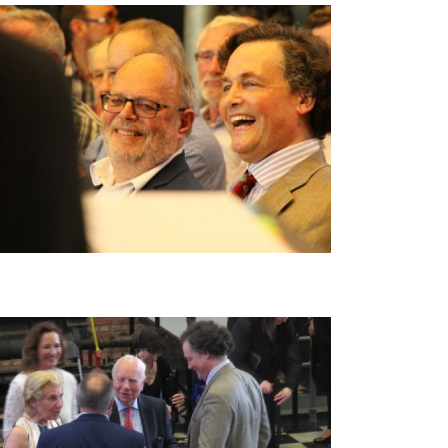
ld
ld