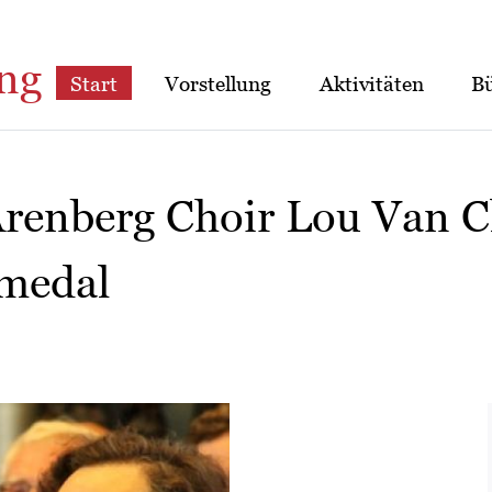
ng
Start
Vorstellung
Aktivitäten
B
Arenberg Choir Lou Van C
 medal