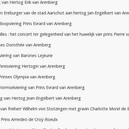
ng van Hertog Erik van Arenberg
l van Ereburger van de stad Aarschot aan hertog Jan-Engelbert van Ar
 doopviering Prins Evrard van Arenberg
illes : het concert ter gelegenheid van het huwelijk van prins Pierre
nses Dorothée van Arenberg
viering van Barones Lejeune
fenisviering Hertogin van Arenberg
 Prinses Olympia van Arenberg
 Vormselviering van Prins Evrard van Arenberg
ing van Hertog Jean-Engelbert van Arenberg
g van freiherr Wilhelm von Stotzingen met gravin Charlotte Morel de 
an Prins Amedeo de Croÿ-Roeulx