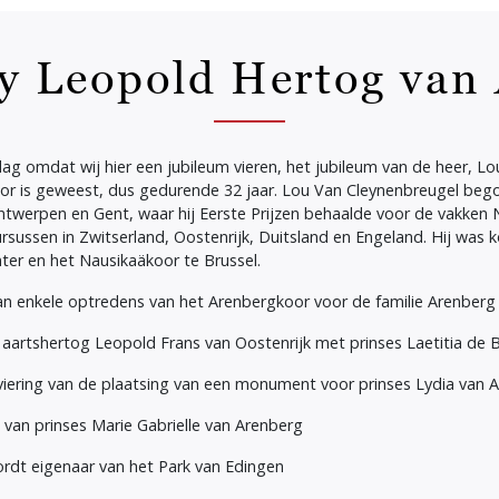
y Leopold Hertog van
 omdat wij hier een jubileum vieren, het jubileum van de heer, Lo
r is geweest, dus gedurende 32 jaar. Lou Van Cleynenbreugel begon
Antwerpen en Gent, waar hij Eerste Prijzen behaalde voor de vakken
ursussen in Zwitserland, Oostenrijk, Duitsland en Engeland. Hij was
nter en het Nausikaäkoor te Brussel.
enkele optredens van het Arenbergkoor voor de familie Arenberg in d
an aartshertog Leopold Frans van Oostenrijk met prinses Laetitia de
e viering van de plaatsing van een monument voor prinses Lydia van 
g van prinses Marie Gabrielle van Arenberg
 wordt eigenaar van het Park van Edingen