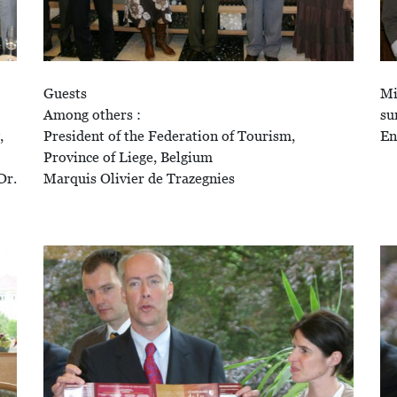
Guests
Mi
Among others :
su
,
President of the Federation of Tourism,
En
Province of Liege, Belgium
Dr.
Marquis Olivier de Trazegnies
Image
Im