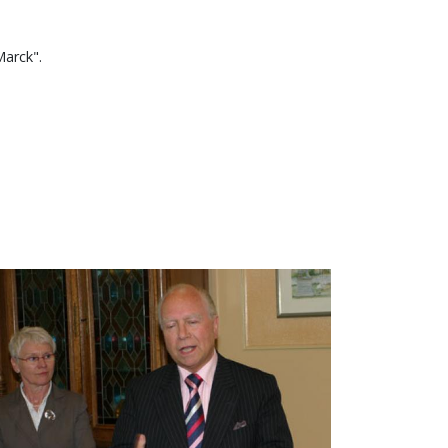
Marck".
age